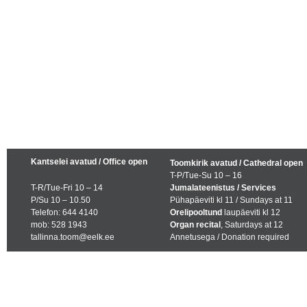
Kantselei avatud / Office open
Toomkirik avatud / Cathedral open
T-P/Tue-Su 10 – 16
T-R/Tue-Fri 10 – 14
Jumalateenistus / Services
P/Su 10 – 10.50
Pühapäeviti kl 11 / Sundays at 11
Telefon: 644 4140
Orelipooltund
laupäeviti kl 12
mob: 528 1943
Organ recital
, Saturdays at 12
tallinna.toom@eelk.ee
Annetusega / Donation required