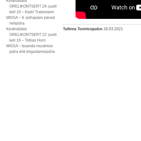
Kesknädala
ORELIKONTSERT 29. juulil
kell 19 – Kadri Traksmann
MISSA – 9. pühapäev pärast
nelipüha
Kesknädala
Tallinna Toomkogudus
26.03.2021
ORELIKONTSERT 22. juulil
kell 19 – Tobias Horn
MISSA – Issanda muutmise
püha ehk kirgastamispüha