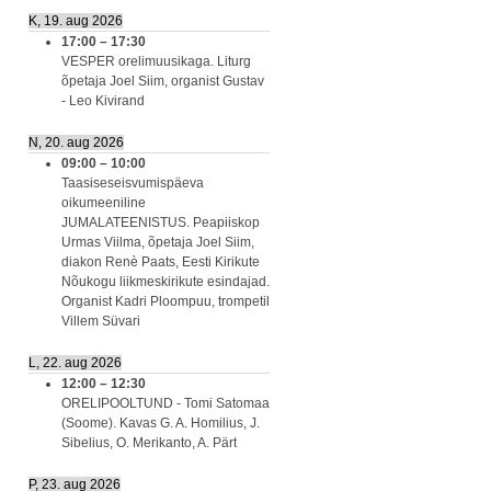
K, 19. aug 2026
17:00
–
17:30
VESPER orelimuusikaga. Liturg
õpetaja Joel Siim, organist Gustav
- Leo Kivirand
N, 20. aug 2026
09:00
–
10:00
Taasiseseisvumispäeva
oikumeeniline
JUMALATEENISTUS. Peapiiskop
Urmas Viilma, õpetaja Joel Siim,
diakon Renè Paats, Eesti Kirikute
Nõukogu liikmeskirikute esindajad.
Organist Kadri Ploompuu, trompetil
Villem Süvari
L, 22. aug 2026
12:00
–
12:30
ORELIPOOLTUND - Tomi Satomaa
(Soome). Kavas G. A. Homilius, J.
Sibelius, O. Merikanto, A. Pärt
P, 23. aug 2026