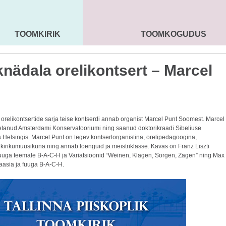
TOOMKIRIK
TOOMKOGUDUS
MAARJA KIRIK
SEENIORID
KOGU
nädala orelikontsert – Marcel
orelikontsertide sarja teise kontserdi annab organist Marcel Punt Soomest. Marcel
etanud Amsterdami Konservatooriumi ning saanud doktorikraadi Sibeliuse
Helsingis. Marcel Punt on tegev kontsertorganistina, orelipedagoogina,
 kirikumuusikuna ning annab loenguid ja meistriklasse. Kavas on Franz Liszti
fuuga teemale B-A-C-H ja Variatsioonid “Weinen, Klagen, Sorgen, Zagen” ning Max
aasia ja fuuga B-A-C-H.