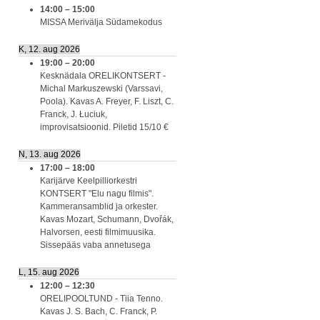
14:00
–
15:00
MISSA Merivälja Südamekodus
K, 12. aug 2026
19:00
–
20:00
Kesknädala ORELIKONTSERT -
Michal Markuszewski (Varssavi,
Poola). Kavas A. Freyer, F. Liszt, C.
Franck, J. Łuciuk,
improvisatsioonid. Piletid 15/10 €
N, 13. aug 2026
17:00
–
18:00
Karijärve Keelpilliorkestri
KONTSERT "Elu nagu filmis".
Kammeransamblid ja orkester.
Kavas Mozart, Schumann, Dvořák,
Halvorsen, eesti filmimuusika.
Sissepääs vaba annetusega
L, 15. aug 2026
12:00
–
12:30
ORELIPOOLTUND - Tiia Tenno.
Kavas J. S. Bach, C. Franck, P.