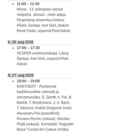
11:00
–
12:30
Missa - 13. pühapäev pärast
nelipüha. Jeesus - meie aitaja.
Peapiiskop emeeritus Andres
Põder, õpetaja Joel Siim, diakon
Renè Paats, organist Piret Aidulo
K, 26. aug 2026
17:00
–
17:30
VESPER orelimuusikaga. Liturg
õpetaja Joel Siim, organist Piret
Aidulo
N, 27. aug 2026
18:00
–
19:00
KONTSERT - Rumeenia
traditsiooniline vaimulik ja
rahvamuusika, G. Zamfir, A. Pal, B.
Bartók, T. Brediceanu, J. S. Bach,
T. Albinoni. Andrei Dragomir (orel),
Alexandru Pal (paaniflööt),
Roxana Reche (vokaal), Nicolae
Plută (vokaal). Korraldab "Augustin
Bena" Centre for Culture of Alba