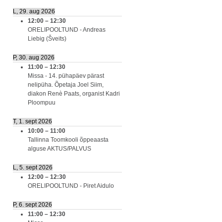
L, 29. aug 2026
12:00
–
12:30
ORELIPOOLTUND - Andreas
Liebig (Šveits)
P, 30. aug 2026
11:00
–
12:30
Missa - 14. pühapäev pärast
nelipüha. Õpetaja Joel Siim,
diakon Renè Paats, organist Kadri
Ploompuu
T, 1. sept 2026
10:00
–
11:00
Tallinna Toomkooli õppeaasta
alguse AKTUS/PALVUS
L, 5. sept 2026
12:00
–
12:30
ORELIPOOLTUND - Piret Aidulo
P, 6. sept 2026
11:00
–
12:30