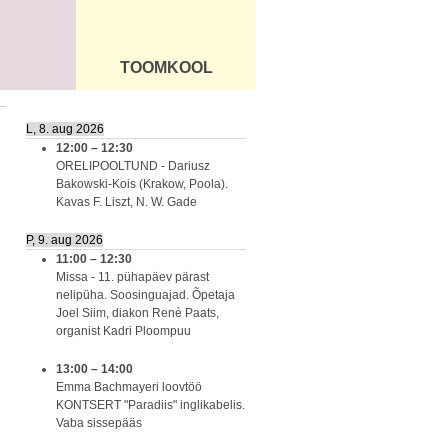
TOOMKOOL
DUS
ÜLDINFO
L, 8. aug 2026
12:00
–
12:30
ORELIPOOLTUND - Dariusz
Bakowski-Kois (Krakow, Poola).
Kavas F. Liszt, N. W. Gade
P, 9. aug 2026
11:00
–
12:30
Missa - 11. pühapäev pärast
nelipüha. Soosinguajad. Õpetaja
Joel Siim, diakon Renè Paats,
organist Kadri Ploompuu
13:00
–
14:00
Emma Bachmayeri loovtöö
KONTSERT "Paradiis" inglikabelis.
Vaba sissepääs