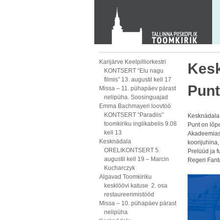
KONTAKT
Toom-Kooli 6, 10130 TALLINN
tallinna.toom
@
eelk.ee
+372 644 4140
Karijärve Keelpilliorkestri
Kesk
KONTSERT “Elu nagu
filmis” 13. augustil kell 17
Punt
Missa – 11. pühapäev pärast
nelipüha. Soosinguajad
Emma Bachmayeri loovtöö
KONTSERT “Paradiis”
Kesknädala 
toomkiriku inglikabelis 9.08
Punt on lõp
kell 13
Akadeemias 
Kesknädala
koorijuhina,
ORELIKONTSERT 5.
Prelüüd ja 
augustil kell 19 – Marcin
Regeri Fant
Kucharczyk
Algavad Toomkiriku
kesklöövi katuse 2. osa
restaureerimistööd
Missa – 10. pühapäev pärast
nelipüha