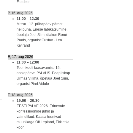
Fletcher
P, 16. aug 2026
11:00
–
12:30
Missa - 12. pühapäev pärast
nelipüha. Enese läbikatsumine.
õpetaja Joel Siim, diakon Renè
Paats, organist Gustav - Leo
Kivirand
E, 17. aug 2026
11:00
–
12:00
Toomkooli taasavamise 15.
aastapäeva PALVUS. Peapiiskop
Urmas Viilma, õpetaja Joel Siim,
organist Piret Aidulo
T, 18. aug 2026
19:00
–
20:30
EESTI PALVE 2026. Erinevate
konfessioonide juhid ja
vaimulikud. Kaasa teenivad
muusikaga Ott Lepland, Ekklesia
koor