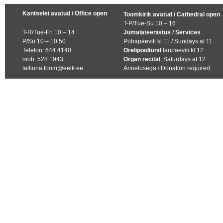
Kantselei avatud / Office open
Toomkirik avatud / Cathedral open
T-P/Tue-Su 10 – 16
T-R/Tue-Fri 10 – 14
Jumalateenistus / Services
P/Su 10 – 10.50
Pühapäeviti kl 11 / Sundays at 11
Telefon: 644 4140
Orelipooltund
laupäeviti kl 12
mob: 528 1943
Organ recital
, Saturdays at 12
tallinna.toom@eelk.ee
Annetusega / Donation required