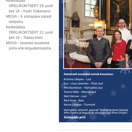
Kesknädala
ORELIKONTSERT 29. juulil
kell 19 – Kadri Traksmann
MISSA – 9. pühapäev pärast
nelipüha
Kesknädala
ORELIKONTSERT 22. juulil
kell 19 – Tobias Horn
MISSA – Issanda muutmise
püha ehk kirgastamispüha