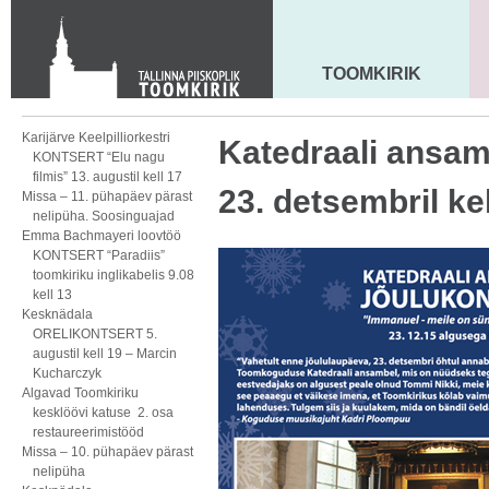
KONTAKT
Toom-Kooli 6, 10130 TALLINN
tallinna.toom
@
eelk.ee
TOOMKIRIK
MAARJA KIRIK
+372 644 4140
Karijärve Keelpilliorkestri
Katedraali ansamb
KONTSERT “Elu nagu
filmis” 13. augustil kell 17
23. detsembril kel
Missa – 11. pühapäev pärast
nelipüha. Soosinguajad
Emma Bachmayeri loovtöö
KONTSERT “Paradiis”
toomkiriku inglikabelis 9.08
kell 13
Kesknädala
ORELIKONTSERT 5.
augustil kell 19 – Marcin
Kucharczyk
Algavad Toomkiriku
kesklöövi katuse 2. osa
restaureerimistööd
Missa – 10. pühapäev pärast
nelipüha