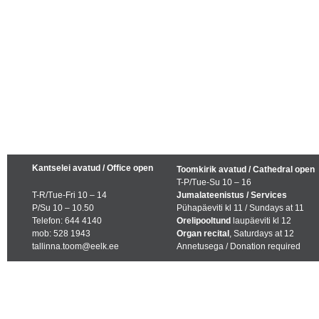
Kantselei avatud / Office open
Toomkirik avatud / Cathedral open
T-P/Tue-Su 10 – 16
T-R/Tue-Fri 10 – 14
Jumalateenistus / Services
P/Su 10 – 10.50
Pühapäeviti kl 11 / Sundays at 11
Telefon: 644 4140
Orelipooltund
laupäeviti kl 12
mob: 528 1943
Organ recital
, Saturdays at 12
tallinna.toom@eelk.ee
Annetusega / Donation required