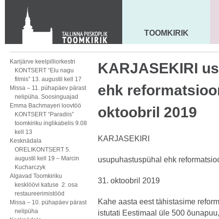
KONTAKT
Toom-Kooli 6, 10130 TALLINN
tallinna.toom
@
eelk.ee
TOOMKIRIK
MAARJA KIRIK
+372 644 4140
Karijärve keelpilliorkestri
KARJASEKIRI us
KONTSERT “Elu nagu
filmis” 13. augustil kell 17
ehk reformatsioon
Missa – 11. pühapäev pärast
nelipüha. Soosinguajad
Emma Bachmayeri loovtöö
oktoobril 2019
KONTSERT “Paradiis”
toomkiriku inglikabelis 9.08
kell 13
KARJASEKIRI
Kesknädala
ORELIKONTSERT 5.
augustil kell 19 – Marcin
usupuhastuspühal ehk reformatsio
Kucharczyk
Algavad Toomkiriku
31. oktoobril 2019
kesklöövi katuse 2. osa
restaureerimistööd
Kahe aasta eest tähistasime reform
Missa – 10. pühapäev pärast
nelipüha
istutati Eestimaal üle 500 õunapuu, 