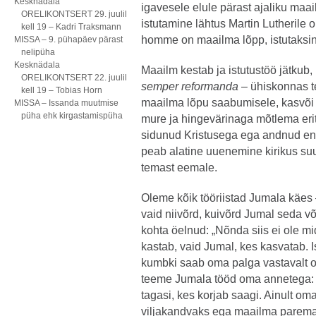
Kesknädala
igavesele elule pärast ajaliku ma
ORELIKONTSERT 29. juulil
istutamine lähtus Martin Lutherile o
kell 19 – Kadri Traksmann
homme on maailma lõpp, istutaksin
MISSA – 9. pühapäev pärast
nelipüha
Kesknädala
Maailm kestab ja istutustöö jätkub
ORELIKONTSERT 22. juulil
semper reformanda
– ühiskonnas te
kell 19 – Tobias Horn
maailma lõpu saabumisele, kasvõi 
MISSA – Issanda muutmise
püha ehk kirgastamispüha
mure ja hingevärinaga mõtlema eriti
sidunud Kristusega ega andnud en
peab alatine uuenemine kirikus su
temast eemale.
Oleme kõik tööriistad Jumala käes 
vaid niivõrd, kuivõrd Jumal seda v
kohta öelnud: „Nõnda siis ei ole mi
kastab, vaid Jumal, kes kasvatab. I
kumbki saab oma palga vastavalt 
teeme Jumala tööd oma annetega: k
tagasi, kes korjab saagi. Ainult 
viljakandvaks ega maailma paremak