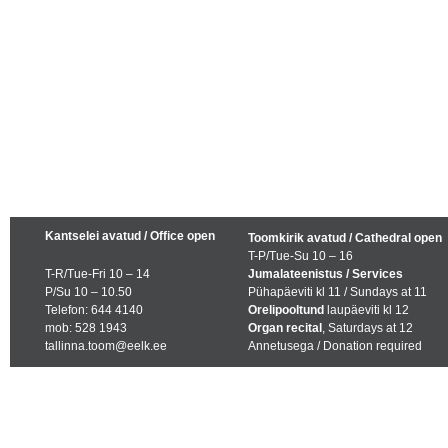
Kantselei avatud / Office open
Toomkirik avatud / Cathedral open
T-P/Tue-Su 10 – 16
T-R/Tue-Fri 10 – 14
Jumalateenistus / Services
P/Su 10 – 10.50
Pühapäeviti kl 11 / Sundays at 11
Telefon: 644 4140
Orelipooltund
laupäeviti kl 12
mob: 528 1943
Organ recital
, Saturdays at 12
tallinna.toom@eelk.ee
Annetusega / Donation required