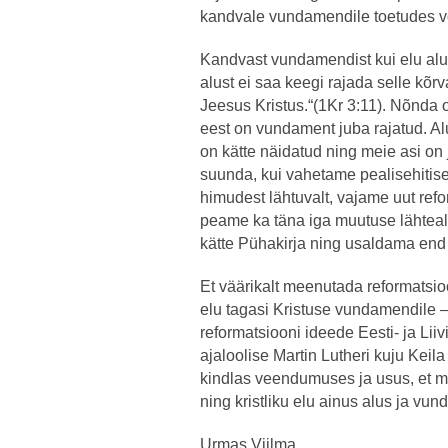
kandvale vundamendile toetudes v
Kandvast vundamendist kui elu aluse
alust ei saa keegi rajada selle kõr
Jeesus Kristus.“(1Kr 3:11). Nõnda o
eest on vundament juba rajatud. Al
on kätte näidatud ning meie asi o
suunda, kui vahetame pealisehitise 
himudest lähtuvalt, vajame uut ref
peame ka täna iga muutuse lähteall
kätte Pühakirja ning usaldama end t
Et väärikalt meenutada reformatsioo
elu tagasi Kristuse vundamendile 
reformatsiooni ideede Eesti- ja Li
ajaloolise Martin Lutheri kuju Kei
kindlas veendumuses ja usus, et m
ning kristliku elu ainus alus ja vu
Urmas Viilma