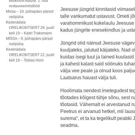
kesklöövi katuse 2. osa
restaureerimistööd
Jeesuse jüngrid kinnitasid viimase
Missa – 10. pühapäev pärast
talle vankumatut ustavust. Ometi j
nelipüha
Kesknädala
varahommikust kukelaulu Jeesuse 
ORELIKONTSERT 29. juulil
kadus jüngrite enesekindlus ja usta
kell 19 – Kadri Traksmann
MISSA – 9. pühapäev pärast
Jüngrid olid näinud Jeesuse vägevu
nelipüha
Kesknädala
kuuljateks, jalutud käijateks. Nad
ORELIKONTSERT 22. juulil
kuidas isegi tuul ja lained kuulasid
kell 19 – Tobias Horn
ja kahest kalast said söönuks tuha
välja vee peale ja olnud koos palju
Laatsarus hauast välja tuli.
Hoolimata nendest imetegudest teg
tõotades kõigest tühje sõnu, sest 
tõotasid. Vähemalt ei arvestanud na
Peetrus ei arvanud hetkel, mil lau
surema“, et ta ka tegelikult peabki
seadma.