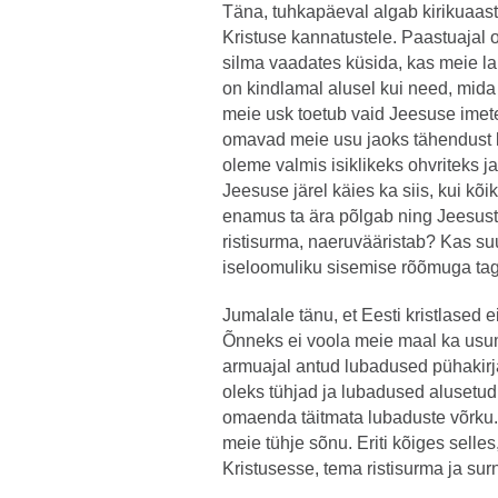
Täna, tuhkapäeval algab kirikuaast
Kristuse kannatustele. Paastuajal 
silma vaadates küsida, kas meie l
on kindlamal alusel kui need, mida
meie usk toetub vaid Jeesuse imet
omavad meie usu jaoks tähendust k
oleme valmis isiklikeks ohvriteks 
Jeesuse järel käies ka siis, kui kõ
enamus ta ära põlgab ning Jeesust
ristisurma, naeruvääristab? Kas s
iseloomuliku sisemise rõõmuga ta
Jumalale tänu, et Eesti kristlased
Õnneks ei voola meie maal ka usumä
armuajal antud lubadused pühakirja
oleks tühjad ja lubadused alusetud
omaenda täitmata lubaduste võrku
meie tühje sõnu. Eriti kõiges sell
Kristusesse, tema ristisurma ja sur