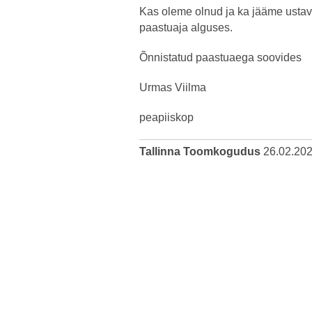
Kas oleme olnud ja ka jääme ustav
paastuaja alguses.
Õnnistatud paastuaega soovides
Urmas Viilma
peapiiskop
Tallinna Toomkogudus
26.02.20