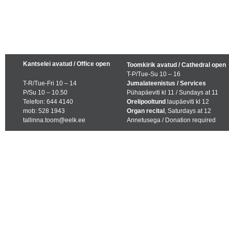
Kantselei avatud / Office open
Toomkirik avatud / Cathedral open
T-P/Tue-Su 10 – 16
T-R/Tue-Fri 10 – 14
Jumalateenistus / Services
P/Su 10 – 10.50
Pühapäeviti kl 11 / Sundays at 11
Telefon: 644 4140
Orelipooltund
laupäeviti kl 12
mob: 528 1943
Organ recital
, Saturdays at 12
tallinna.toom@eelk.ee
Annetusega / Donation required