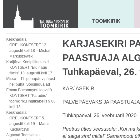
Toom-Kooli 6, 10130 TALLINN
tallinna.toom
@
eelk.ee
+372 644 4140
TOOMKIRIK
MAARJA KIRIK
Kesknädala
KARJASEKIRI P
ORELIKONTSERT 12.
augustil kell 18 – Michal
PAASTUAJA AL
Markuszewski
Karijärve Keelpilliorkestri
KONTSERT “Elu nagu
Tuhkapäeval, 26. 
filmis” 13. augustil kell 17
Missa – 11. pühapäev pärast
nelipüha. Soosinguajad
KARJASEKIRI
Emma Bachmayeri loovtöö
KONTSERT “Paradiis”
toomkiriku inglikabelis 9.08
PALVEPÄEVAKS JA PAASTUAJ
kell 13
Kesknädala
Tuhkapäeval, 26. veebruaril 2020
ORELIKONTSERT 5.
augustil kell 19 – Marcin
Peetrus ütles Jeesusele: „Kui ma 
Kucharczyk
Algavad Toomkiriku
ei salga sind mitte!“ Samamoodi ütl