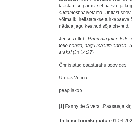
taastamise pärast sel päeval ja kog
südamest
palvetama. Ühtlasi soovi
võimalik, helistatakse tuhkapäeva õh
nädala jagu kestnud sõja ohvreid.
Jeesus ütleb:
Rahu ma jätan teile,
teile nõnda, nagu maailm annab. 
araks!
(Jh 14:27)
Õnnistatud paasturahu soovides
Urmas Viilma
peapiiskop
[1]
Fanny de Sivers, „Paastuaja kirj
Tallinna Toomkogudus
01.03.20