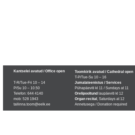
Kantselei avatud / Office open
Toomkirik avatud / Cathedral open
T-P/Tue-Su 10 – 16
T-R/Tue-Fri 10 – 14
Jumalateenistus / Services
P/Su 10 – 10.50
Pühapäeviti kl 11 / Sundays at 11
Telefon: 644 4140
Orelipooltund
laupäeviti kl 12
mob: 528 1943
Organ recital
, Saturdays at 12
tallinna.toom@eelk.ee
Annetusega / Donation required