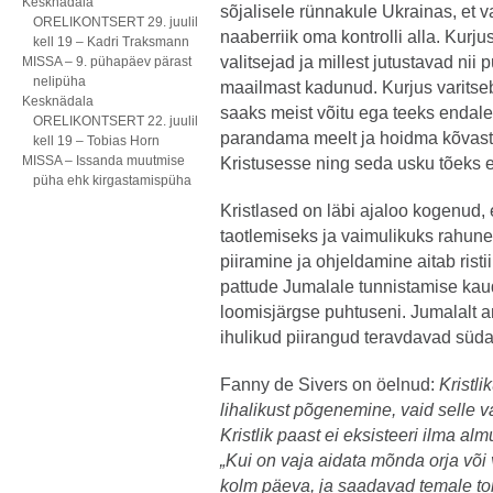
Kesknädala
sõjalisele rünnakule Ukrainas, et v
ORELIKONTSERT 29. juulil
naaberriik oma kontrolli alla. Kurj
kell 19 – Kadri Traksmann
valitsejad ja millest jutustavad nii 
MISSA – 9. pühapäev pärast
nelipüha
maailmast kadunud. Kurjus varitseb
Kesknädala
saaks meist võitu ega teeks enda
ORELIKONTSERT 22. juulil
parandama meelt ja hoidma kõvast
kell 19 – Tobias Horn
MISSA – Issanda muutmise
Kristusesse ning seda usku tõeks
püha ehk kirgastamispüha
Kristlased on läbi ajaloo kogenud, e
taotlemiseks ja vaimulikuks rahu
piiramine ja ohjeldamine aitab ris
pattude Jumalale tunnistamise ka
loomisjärgse puhtuseni. Jumalalt 
ihulikud piirangud teravdavad sü
Fanny de Sivers on öelnud:
Kristl
lihalikust põgenemine, vaid selle 
Kristlik paast ei eksisteeri ilma al
„Kui on vaja aidata mõnda orja või 
kolm päeva, ja saadavad temale to