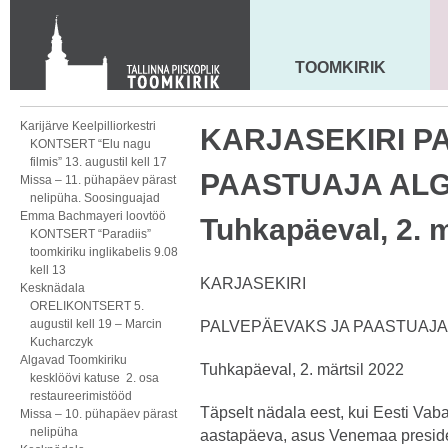
KONTAKT
Toom-Kooli 6, 10130 TALLINN
tallinna.toom
@
eelk.ee
TOOMKIRIK
MAARJA KIRIK
+372 644 4140
Karijärve Keelpilliorkestri
KARJASEKIRI P
KONTSERT “Elu nagu
filmis” 13. augustil kell 17
PAASTUAJA AL
Missa – 11. pühapäev pärast
nelipüha. Soosinguajad
Emma Bachmayeri loovtöö
Tuhkapäeval, 2. m
KONTSERT “Paradiis”
toomkiriku inglikabelis 9.08
kell 13
KARJASEKIRI
Kesknädala
ORELIKONTSERT 5.
augustil kell 19 – Marcin
PALVEPÄEVAKS JA PAASTUAJ
Kucharczyk
Algavad Toomkiriku
Tuhkapäeval, 2. märtsil 2022
kesklöövi katuse 2. osa
restaureerimistööd
Täpselt nädala eest, kui Eesti Vaba
Missa – 10. pühapäev pärast
nelipüha
aastapäeva, asus Venemaa presiden