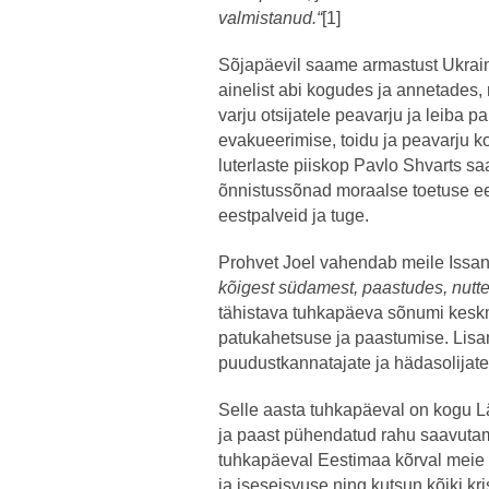
valmistanud.“
[1]
Sõjapäevil saame armastust Ukrain
ainelist abi kogudes ja annetades,
varju otsijatele peavarju ja leiba p
evakueerimise, toidu ja peavarju 
luterlaste piiskop Pavlo Shvarts saa
õnnistussõnad moraalse toetuse ees
eestpalveid ja tuge.
Prohvet Joel vahendab meile Issa
kõigest südamest, paastudes, nutte
tähistava tuhkapäeva sõnumi kesk
patukahetsuse ja paastumise. Lisa
puudustkannatajate ja hädasolijate
Selle aasta tuhkapäeval on kogu L
ja paast pühendatud rahu saavuta
tuhkapäeval Eestimaa kõrval meie
ja iseseisvuse ning kutsun kõiki kri