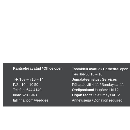
Kantselei avatud / Office open
Toomkirik avatud / Cathedral open
T-P/Tue-Su 10 – 16
T-R/Tue-Fri 10 – 14
Jumalateenistus / Services
P/Su 10 – 10.50
Pühapäeviti kl 11 / Sundays at 11
Telefon: 644 4140
Orelipooltund
laupäeviti kl 12
mob: 528 1943
Organ recital
, Saturdays at 12
tallinna.toom@eelk.ee
Annetusega / Donation required