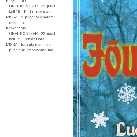
Kesknädala
ORELIKONTSERT 29. juulil
kell 19 – Kadri Traksmann
MISSA – 9. pühapäev pärast
nelipüha
Kesknädala
ORELIKONTSERT 22. juulil
kell 19 – Tobias Horn
MISSA – Issanda muutmise
püha ehk kirgastamispüha