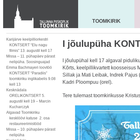
KONTAKT
Toom-Kooli 6, 10130 TALLINN
tallinna.toom
@
eelk.ee
TOOMKIRIK
MAARJA KIRIK
+372 644 4140
Karijärve keelpilliorkestri
I jõulupüha KON
KONTSERT “Elu nagu
filmis” 13. augustil kell 17
Missa – 11. pühapäev pärast
I jõulupühal kell 17 algaval piduli
nelipüha. Soosinguajad
Kõrts, keelpillikvartett koosseisus M
Emma Bachmayeri loovtöö
KONTSERT “Paradiis”
Sillak ja Mati Leibak, Indrek Pajus
toomkiriku inglikabelis 9.08
Kadri Ploompuu (orel).
kell 13
Kesknädala
Tere tulemast toomkirikusse Kristu
ORELIKONTSERT 5.
augustil kell 19 – Marcin
Kucharczyk
Algavad Toomkiriku
kesklöövi katuse 2. osa
restaureerimistööd
Missa – 10. pühapäev pärast
nelipüha