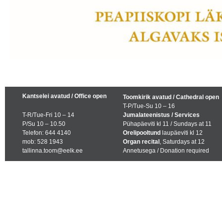
Kantselei avatud / Office open
Toomkirik avatud / Cathedral open
T-P/Tue-Su 10 – 16
T-R/Tue-Fri 10 – 14
Jumalateenistus / Services
P/Su 10 – 10.50
Pühapäeviti kl 11 / Sundays at 11
Telefon: 644 4140
Orelipooltund
laupäeviti kl 12
mob: 528 1943
Organ recital
, Saturdays at 12
tallinna.toom@eelk.ee
Annetusega / Donation required