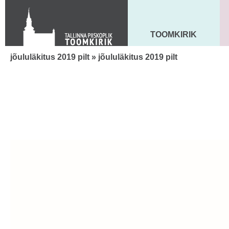
Toom-Kooli 6, 10130 TALLINN
tallinna.toom
@
eelk.ee
+372 644 4140
TOOMKIRIK
MAARJA KIRIK
jõululäkitus 2019 pilt
» jõululäkitus 2019 pilt