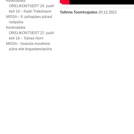
Kesknädala
ORELIKONTSERT 29. juulil
kell 19 – Kadri Traksmann
Tallinna Toomkogudus
20.12.2021
MISSA – 9. pühapäev pärast
nelipüha
Kesknädala
ORELIKONTSERT 22. juulil
kell 19 – Tobias Horn
MISSA – Issanda muutmise
püha ehk kirgastamispüha