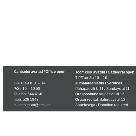
Kantselei avatud / Office open
Toomkirik avatud / Cathedral open
T-P/Tue-Su 10 – 16
T-R/Tue-Fri 10 – 14
Jumalateenistus / Services
P/Su 10 – 10.50
Pühapäeviti kl 11 / Sundays at 11
Telefon: 644 4140
Orelipooltund
laupäeviti kl 12
mob: 528 1943
Organ recital
, Saturdays at 12
tallinna.toom@eelk.ee
Annetusega / Donation required