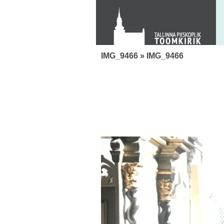
KONTAKT
Toom-Kooli 6, 10130 TALLINN
tallinna.toom
@
eelk.ee
+372 644 4140
IMG_9466
» IMG_9466