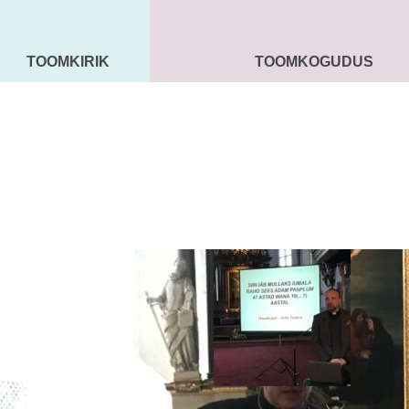
TOOMKIRIK
TOOMKOGUDUS
MAARJA KIRIK
SEENIORID
KOGU