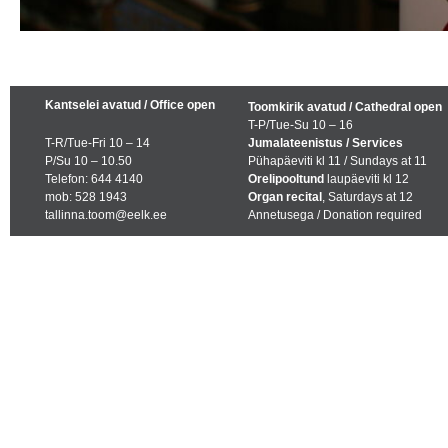
Kantselei avatud / Office open
Toomkirik avatud / Cathedral open
T-P/Tue-Su 10 – 16
T-R/Tue-Fri 10 – 14
Jumalateenistus / Services
P/Su 10 – 10.50
Pühapäeviti kl 11 / Sundays at 11
Telefon: 644 4140
Orelipooltund
laupäeviti kl 12
mob: 528 1943
Organ recital
, Saturdays at 12
tallinna.toom@eelk.ee
Annetusega / Donation required