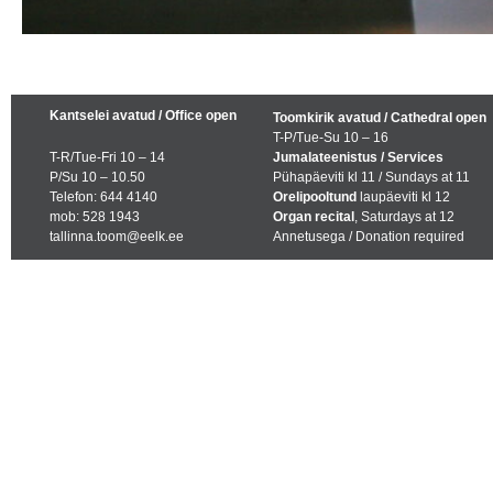
Kantselei avatud / Office open
Toomkirik avatud / Cathedral open
T-P/Tue-Su 10 – 16
T-R/Tue-Fri 10 – 14
Jumalateenistus / Services
P/Su 10 – 10.50
Pühapäeviti kl 11 / Sundays at 11
Telefon: 644 4140
Orelipooltund
laupäeviti kl 12
mob: 528 1943
Organ recital
, Saturdays at 12
tallinna.toom@eelk.ee
Annetusega / Donation required