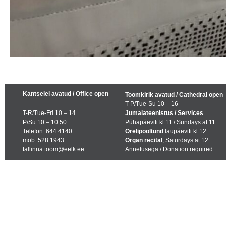
Kantselei avatud / Office open
Toomkirik avatud / Cathedral open
T-P/Tue-Su 10 – 16
T-R/Tue-Fri 10 – 14
Jumalateenistus / Services
P/Su 10 – 10.50
Pühapäeviti kl 11 / Sundays at 11
Telefon: 644 4140
Orelipooltund
laupäeviti kl 12
mob: 528 1943
Organ recital
, Saturdays at 12
tallinna.toom@eelk.ee
Annetusega / Donation required