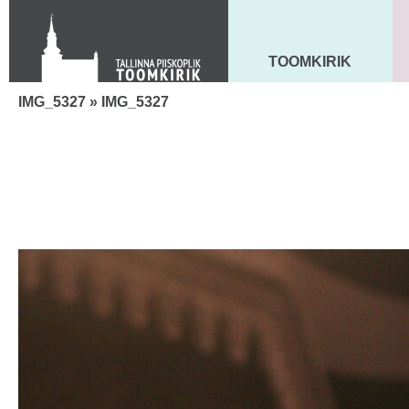
Toom-Kooli 6, 10130 TALLINN
tallinna.toom
@
eelk.ee
+372 644 4140
TOOMKIRIK
MAARJA KIRIK
IMG_5327
» IMG_5327