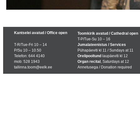
Kantselei avatud / Office open
Toomkirik avatud / Cathedral open
T-P/Tue-Su 10 – 16
T-R/Tue-Fri 10 – 14
Jumalateenistus / Services
P/Su 10 – 10.50
Pühapäeviti kl 11 / Sundays at 11
Telefon: 644 4140
Orelipooltund
laupäeviti kl 12
mob: 528 1943
Organ recital
, Saturdays at 12
tallinna.toom@eelk.ee
Annetusega / Donation required