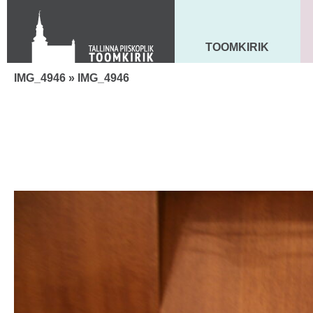
Toom-Kooli 6, 10130 TALLINN
tallinna.toom
@
eelk.ee
+372 644 4140
TOOMKIRIK
MAARJA KIRIK
IMG_4946
» IMG_4946