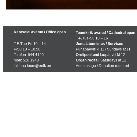
Kantselei avatud / Office open
Toomkirik avatud / Cathedral open
T-P/Tue-Su 10 – 16
T-R/Tue-Fri 10 – 14
Jumalateenistus / Services
P/Su 10 – 10.50
Pühapäeviti kl 11 / Sundays at 11
Telefon: 644 4140
Orelipooltund
laupäeviti kl 12
mob: 528 1943
Organ recital
, Saturdays at 12
tallinna.toom@eelk.ee
Annetusega / Donation required