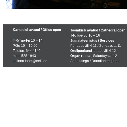
Kantselei avatud / Office open
Toomkirik avatud / Cathedral open
T-P/Tue-Su 10 – 16
T-R/Tue-Fri 10 – 14
Jumalateenistus / Services
P/Su 10 – 10.50
Pühapäeviti kl 11 / Sundays at 11
Telefon: 644 4140
Orelipooltund
laupäeviti kl 12
mob: 528 1943
Organ recital
, Saturdays at 12
tallinna.toom@eelk.ee
Annetusega / Donation required