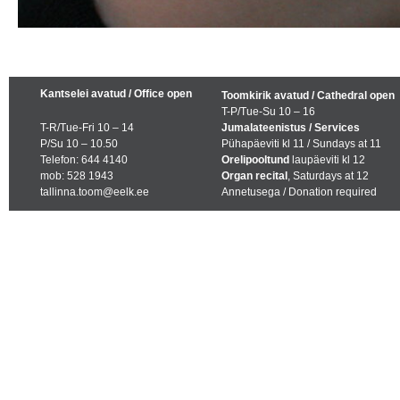
Kantselei avatud / Office open
Toomkirik avatud / Cathedral open
T-P/Tue-Su 10 – 16
T-R/Tue-Fri 10 – 14
Jumalateenistus / Services
P/Su 10 – 10.50
Pühapäeviti kl 11 / Sundays at 11
Telefon: 644 4140
Orelipooltund
laupäeviti kl 12
mob: 528 1943
Organ recital
, Saturdays at 12
tallinna.toom@eelk.ee
Annetusega / Donation required