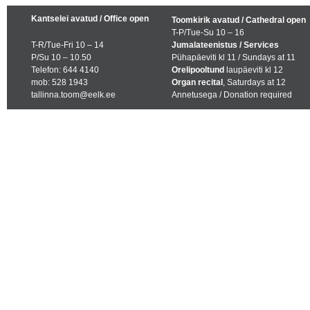
Kantselei avatud / Office open
Toomkirik avatud / Cathedral open
T-P/Tue-Su 10 – 16
T-R/Tue-Fri 10 – 14
Jumalateenistus / Services
P/Su 10 – 10.50
Pühapäeviti kl 11 / Sundays at 11
Telefon: 644 4140
Orelipooltund
laupäeviti kl 12
mob: 528 1943
Organ recital
, Saturdays at 12
tallinna.toom@eelk.ee
Annetusega / Donation required