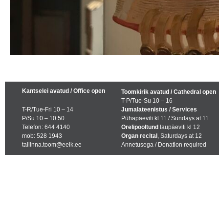
Kantselei avatud / Office open
Toomkirik avatud / Cathedral open
T-P/Tue-Su 10 – 16
T-R/Tue-Fri 10 – 14
Jumalateenistus / Services
P/Su 10 – 10.50
Pühapäeviti kl 11 / Sundays at 11
Telefon: 644 4140
Orelipooltund
laupäeviti kl 12
mob: 528 1943
Organ recital
, Saturdays at 12
tallinna.toom@eelk.ee
Annetusega / Donation required