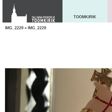
Toom-Kooli 6, 10130 TALLINN
tallinna.toom
@
eelk.ee
+372 644 4140
TOOMKIRIK
MAARJA KIRIK
IMG_2229
» IMG_2229