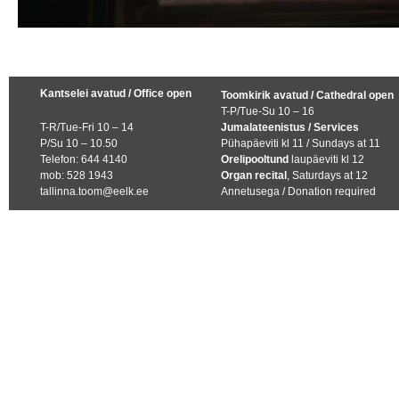
Kantselei avatud / Office open
Toomkirik avatud / Cathedral open
T-P/Tue-Su 10 – 16
T-R/Tue-Fri 10 – 14
Jumalateenistus / Services
P/Su 10 – 10.50
Pühapäeviti kl 11 / Sundays at 11
Telefon: 644 4140
Orelipooltund
laupäeviti kl 12
mob: 528 1943
Organ recital
, Saturdays at 12
tallinna.toom@eelk.ee
Annetusega / Donation required