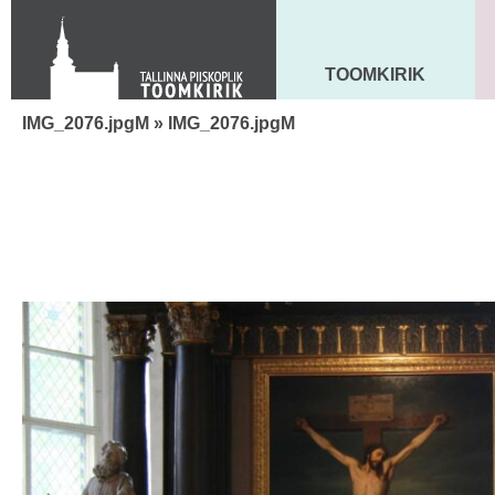
Toom-Kooli 6, 10130 TALLINN
tallinna.toom
@
eelk.ee
+372 644 4140
TOOMKIRIK
MAARJA KIRIK
IMG_2076.jpgM
» IMG_2076.jpgM