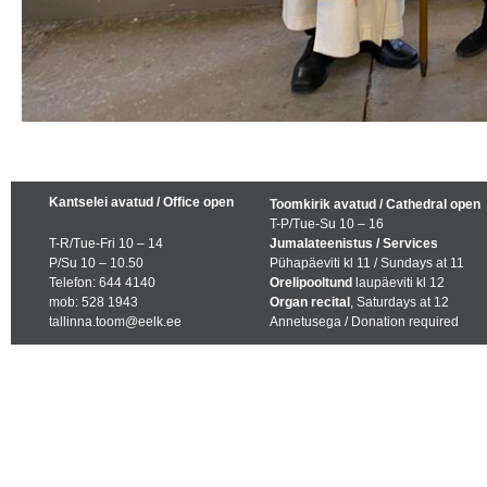
Kantselei avatud / Office open
Toomkirik avatud / Cathedral open
T-P/Tue-Su 10 – 16
T-R/Tue-Fri 10 – 14
Jumalateenistus / Services
P/Su 10 – 10.50
Pühapäeviti kl 11 / Sundays at 11
Telefon: 644 4140
Orelipooltund
laupäeviti kl 12
mob: 528 1943
Organ recital
, Saturdays at 12
tallinna.toom@eelk.ee
Annetusega / Donation required