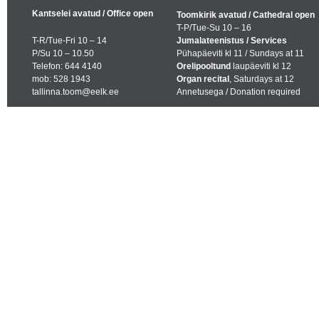
Kantselei avatud / Office open
Toomkirik avatud / Cathedral open
T-P/Tue-Su 10 – 16
T-R/Tue-Fri 10 – 14
Jumalateenistus / Services
P/Su 10 – 10.50
Pühapäeviti kl 11 / Sundays at 11
Telefon: 644 4140
Orelipooltund
laupäeviti kl 12
mob: 528 1943
Organ recital
, Saturdays at 12
tallinna.toom@eelk.ee
Annetusega / Donation required