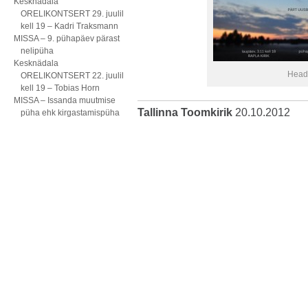
Kesknädala
ORELIKONTSERT 29. juulil
kell 19 – Kadri Traksmann
MISSA – 9. pühapäev pärast
nelipüha
Kesknädala
Head
ORELIKONTSERT 22. juulil
kell 19 – Tobias Horn
MISSA – Issanda muutmise
Tallinna Toomkirik
20.10.2012
püha ehk kirgastamispüha