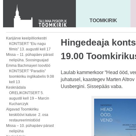
KONTAKT
Toom-Kooli 6, 10130 TALLINN
tallinna.toom
@
eelk.ee
TOOMKIRIK
MAARJA KIRIK
+372 644 4140
Karijärve keelpilliorkestri
Hingedeaja kontse
KONTSERT “Elu nagu
filmis” 13. augustil kell 17
19.00 Toomkiriku
Missa – 11. pühapäev pärast
nelipüha. Soosinguajad
Emma Bachmayeri loovtöö
KONTSERT “Paradiis”
Laulab kammerkoor “Head ööd, vend!
toomkiriku inglikabelis 9.08
juhatusel, kaastegev Marten Altrov 
kell 13
Uusbergini. Sissepääs vaba.
Kesknädala
ORELIKONTSERT 5.
augustil kell 19 – Marcin
Kucharczyk
Algavad Toomkiriku
kesklöövi katuse 2. osa
restaureerimistööd
Missa – 10. pühapäev pärast
nelipüha