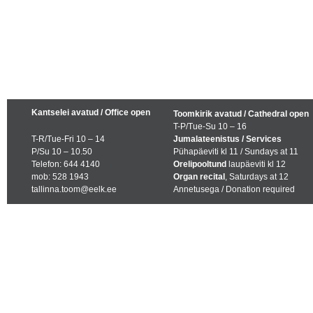
Kantselei avatud / Office open
Toomkirik avatud / Cathedral open
T-P/Tue-Su 10 – 16
T-R/Tue-Fri 10 – 14
Jumalateenistus / Services
P/Su 10 – 10.50
Pühapäeviti kl 11 / Sundays at 11
Telefon: 644 4140
Orelipooltund
laupäeviti kl 12
mob: 528 1943
Organ recital
, Saturdays at 12
tallinna.toom@eelk.ee
Annetusega / Donation required