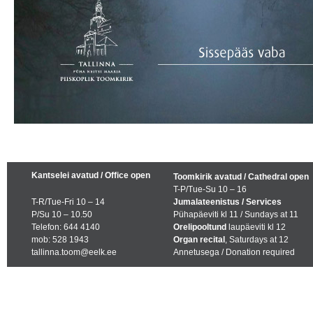
Kantselei avatud / Office open
Toomkirik avatud / Cathedral open
T-P/Tue-Su 10 – 16
T-R/Tue-Fri 10 – 14
Jumalateenistus / Services
P/Su 10 – 10.50
Pühapäeviti kl 11 / Sundays at 11
Telefon: 644 4140
Orelipooltund
laupäeviti kl 12
mob: 528 1943
Organ recital
, Saturdays at 12
tallinna.toom@eelk.ee
Annetusega / Donation required