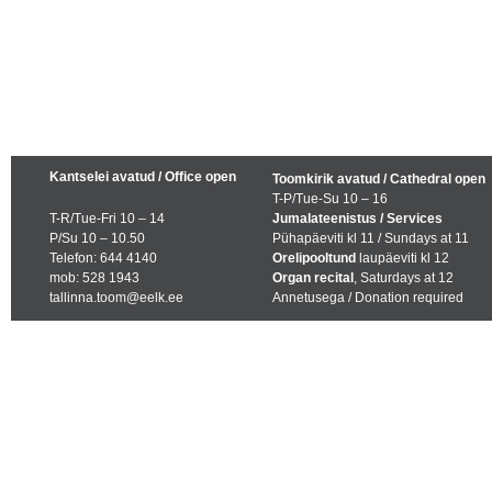
Kantselei avatud / Office open
Toomkirik avatud / Cathedral open
T-P/Tue-Su 10 – 16
T-R/Tue-Fri 10 – 14
Jumalateenistus / Services
P/Su 10 – 10.50
Pühapäeviti kl 11 / Sundays at 11
Telefon: 644 4140
Orelipooltund
laupäeviti kl 12
mob: 528 1943
Organ recital
, Saturdays at 12
tallinna.toom@eelk.ee
Annetusega / Donation required