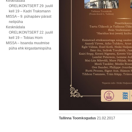
Kesknädala
ORELIKONTSERT 29. juulil
kell 19 – Kadri Traksmann
MISSA – 9. pühapäev pärast
nelipüha
Kesknädala
ORELIKONTSERT 22. juulil
kell 19 – Tobias Horn
MISSA – Issanda muutmise
püha ehk kirgastamispüha
Tallinna Toomkogudus
21.02.2017