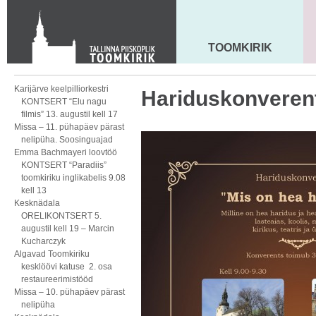
KONTAKT
Toom-Kooli 6, 10130 TALLINN
tallinna.toom
@
eelk.ee
TOOMKIRIK
MAARJA KIRIK
+372 644 4140
Karijärve keelpilliorkestri
Hariduskonveren
KONTSERT “Elu nagu
filmis” 13. augustil kell 17
Missa – 11. pühapäev pärast
nelipüha. Soosinguajad
Emma Bachmayeri loovtöö
KONTSERT “Paradiis”
toomkiriku inglikabelis 9.08
kell 13
Kesknädala
ORELIKONTSERT 5.
augustil kell 19 – Marcin
Kucharczyk
Algavad Toomkiriku
kesklöövi katuse 2. osa
restaureerimistööd
Missa – 10. pühapäev pärast
nelipüha