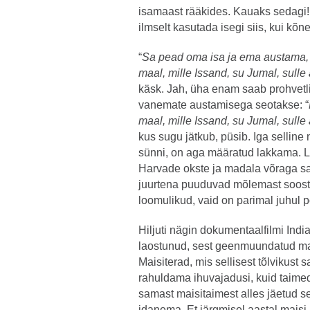
isamaast rääkides. Kauaks sedagi
ilmselt kasutada isegi siis, kui kõn
“
Sa pead oma isa ja ema austama, 
maal, mille Issand, su Jumal, sulle
käsk. Jah, üha enam saab prohvetli
vanemate austamisega seotakse: “
maal, mille Issand, su Jumal, sulle
kus sugu jätkub, püsib. Iga selline
sünni, on aga määratud lakkama. La
Harvade okste ja madala võraga s
juurtena puuduvad mõlemast soost
loomulikud, vaid on parimal juhul p
Hiljuti nägin dokumentaalfilmi India
laostunud, sest geenmuundatud ma
Maisiterad, mis sellisest tõlvikust
rahuldama ihuvajadusi, kuid taime
samast maisitaimest alles jäetud 
idanema. Et järgmisel aastal maisi k