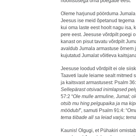
hoolitsusega oma poegade eest.
Oleme harjunud pöörduma Jumala po
Jeesus ise meid õpetanud tegema 
kui oma laste eest hoolt nagu isa
pere eest. Jeesuse võrdpilt poegi o
kanast on pisut tavatu võrdpilt Jum
avaldub Jumala armastuse õrnem ja
kujutatud Jumalat võitleva kaitsjan
Jeesuse loodud võrdpilt ei ole siis
Taaveti laule leiame sealt mitmed 
ja kaitsvast armastusest: Psalm 36:
Sellepärast otsivad inimlapsed pelg
57:2 “
Ole mulle armuline, Jumal; ol
otsib mu hing pelgupaika ja ma kip
möödub!
”, samuti Psalm 91:4: “
Oma 
tema tiibade all sa leiad varju; tema
Kaunis! Olgugi, et Pühakiri omista