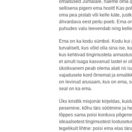
omadused Jumalale, näeme oma ig
sellisena pigem ema hoolt! Kas pol
oma pea pistab või kelle käte, justk
ähvardava eest peitu poeb. Ema on
puhudes valu leevendab ning kelle 
Ema on ka kodu sümbol. Kodu kui p
turvaliselt, kus võid olla sina ise, 
kus kehtivad tingimusteta armastus
et ainult isaga kasvanud lastel ei 
üksikvanem peab olema alati nii isa
vajadusele kord õrnemat ja emalikku,
on levinud arusaam, kus on ema, se
seal on ka ema.
Üks kristlik misjonär kirjeldas, ku
pesemine, kõhu täis söötmine ja 
lõppes sama poisi korduva põgenem
ideaalsetest tingimustest lootuset
tegelikult lihtne: poisi ema elas tä