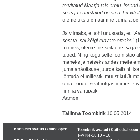
tervitatud Maarja täis armu. Issand
seas ja õnnistatud on sinu ihu vili
oleme üks ülemaaimne Jumala pere
Ja viimaks, ei tohi unustada, et: “
Aa
sest ta sai kõigi elavate emaks.
” (
minnes, oleme me kõik ühe isa ja
tütred. Ning kogu selle loomistöö 
meheks ja naiseks andes meile ema
jumalanäolisuse juurde käib nii isa
lähtuda ei millestki muust kui Juma
oma Loodu, sealhulgas inimeste vas
linn ja varjupaik!
Aamen.
Tallinna Toomkirik
10.05.2014
Kantselei avatud / Office open
Toomkirik avatud / Cathedral open
T-P/Tue-Su 10 – 16