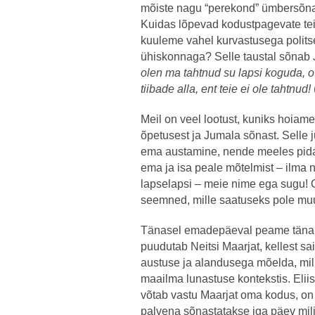
mõiste nagu “perekond” ümbersõna
Kuidas lõpevad kodustpagevate te
kuuleme vahel kurvastusega politse
ühiskonnaga? Selle taustal sõnab J
olen ma tahtnud su lapsi koguda,
tiibade alla, ent teie ei ole tahtnud!
Meil on veel lootust, kuniks hoiame
õpetusest ja Jumala sõnast. Selle 
ema austamine, nende meeles pid
ema ja isa peale mõtelmist – ilma 
lapselapsi – meie nime ega sugu!
seemned, mille saatuseks pole muu
Tänasel emadepäeval peame tänama
puudutab Neitsi Maarjat, kellest 
austuse ja alandusega mõelda, mill
maailma lunastuse kontekstis. Elii
võtab vastu Maarjat oma kodus, on
palvena sõnastatakse iga päev miljo