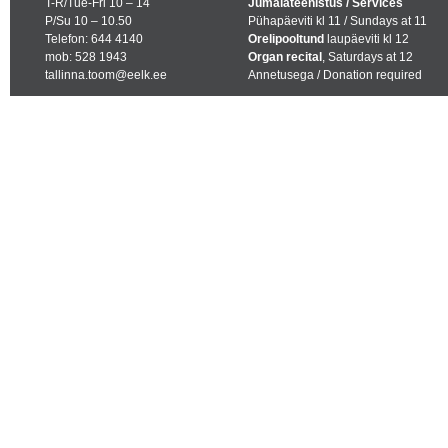
T-R/Tue-Fri 10 – 14
Jumalateenistus / Services
P/Su 10 – 10.50
Pühapäeviti kl 11 / Sundays at 11
Telefon: 644 4140
Orelipooltund
laupäeviti kl 12
mob: 528 1943
Organ recital
, Saturdays at 12
tallinna.toom@eelk.ee
Annetusega / Donation required