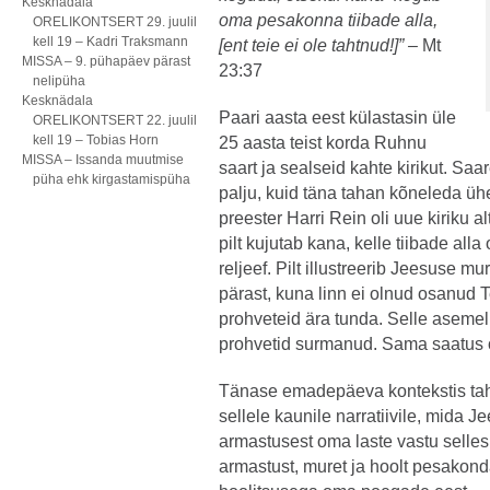
Kesknädala
oma pesakonna tiibade alla,
ORELIKONTSERT 29. juulil
kell 19 – Kadri Traksmann
[ent teie ei ole tahtnud!]” –
Mt
MISSA – 9. pühapäev pärast
23:37
nelipüha
Kesknädala
Paari aasta eest külastasin üle
ORELIKONTSERT 22. juulil
kell 19 – Tobias Horn
25 aasta teist korda Ruhnu
MISSA – Issanda muutmise
saart ja sealseid kahte kirikut. Saa
püha ehk kirgastamispüha
palju, kuid täna tahan kõneleda ühes
preester Harri Rein oli uue kiriku a
pilt kujutab kana, kelle tiibade al
reljeef. Pilt illustreerib Jeesuse 
pärast, kuna linn ei olnud osanud
prohveteid ära tunda. Selle asemel
prohvetid surmanud. Sama saatus 
Tänase emadepäeva kontekstis tah
sellele kaunile narratiivile, mida
armastusest oma laste vastu selle
armastust, muret ja hoolt pesakon