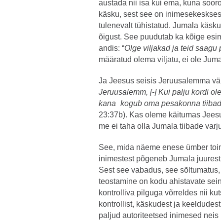
austada nii isa kui ema, kuna soorol
käsku, sest see on inimesekesksest
tulenevalt tühistatud. Jumala käsk
õigust. See puudutab ka kõige esim
andis: “
Olge viljakad ja teid saagu 
määratud olema viljatu, ei ole Jum
Ja Jeesus seisis Jeruusalemma vära
Jeruusalemm, [-] Kui palju kordi ol
kana kogub oma pesakonna tiibade a
23:37b). Kas oleme käitumas Jee
me ei taha olla Jumala tiibade varju
See, mida näeme enese ümber toim
inimestest põgeneb Jumala juurest
Sest see vabadus, see sõltumatus,
teostamine on kodu ahistavate sei
kontrolliva pilguga võrreldes nii kut
kontrollist, käskudest ja keeldudest
paljud autoriteetsed inimesed neis