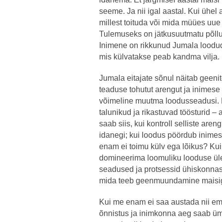
seeme. Ja nii igal aastal. Kui ühel
millest toituda või mida müües uu
Tulemuseks on jätkusuutmatu põllup
Inimene on rikkunud Jumala loodud
mis külvatakse peab kandma vilja.
Jumala eitajate sõnul näitab geeni
teaduse tohutut arengut ja inimese 
võimeline muutma loodusseadusi. K
talunikud ja rikastuvad töösturid –
saab siis, kui kontroll selliste ar
idanegi; kui loodus pöördub inime
enam ei toimu külv ega lõikus? K
domineerima loomuliku looduse üle
seadused ja protsessid ühiskonna
mida teeb geenmuundamine maisi
Kui me enam ei saa austada nii ema
õnnistus ja inimkonna aeg saab ümb