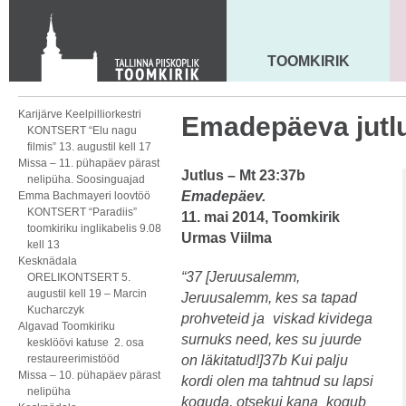
KONTAKT
Toom-Kooli 6, 10130 TALLINN
tallinna.toom
@
eelk.ee
TOOMKIRIK
MAARJA KIRIK
+372 644 4140
Karijärve Keelpilliorkestri
Emadepäeva jutl
KONTSERT “Elu nagu
filmis” 13. augustil kell 17
Missa – 11. pühapäev pärast
Jutlus – Mt 23:37b
nelipüha. Soosinguajad
Emadepäev.
Emma Bachmayeri loovtöö
KONTSERT “Paradiis”
11. mai 2014, Toomkirik
toomkiriku inglikabelis 9.08
Urmas Viilma
kell 13
Kesknädala
“37 [Jeruusalemm,
ORELIKONTSERT 5.
augustil kell 19 – Marcin
Jeruusalemm, kes sa tapad
Kucharczyk
prohveteid ja viskad kividega
Algavad Toomkiriku
surnuks need, kes su juurde
kesklöövi katuse 2. osa
restaureerimistööd
on läkitatud!]37b Kui palju
Missa – 10. pühapäev pärast
kordi olen ma tahtnud su lapsi
nelipüha
koguda, otsekui kana kogub