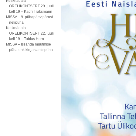
Kesknädala
ORELIKONTSERT 29. juulil
kell 19 – Kadri Traksmann
MISSA – 9. pühapäev pärast
nelipüha
Kesknädala
ORELIKONTSERT 22. juulil
kell 19 – Tobias Horn
MISSA – Issanda muutmise
püha ehk kirgastamispüha