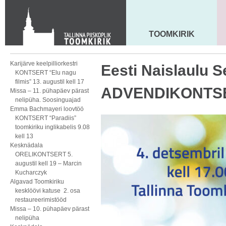
KONTAKT
Toom-Kooli 6, 10130 TALLINN
tallinna.toom
@
eelk.ee
TOOMKIRIK
MAARJA KIRIK
+372 644 4140
Karijärve keelpilliorkestri
Eesti Naislaulu Se
KONTSERT “Elu nagu
filmis” 13. augustil kell 17
ADVENDIKONTS
Missa – 11. pühapäev pärast
nelipüha. Soosinguajad
Emma Bachmayeri loovtöö
KONTSERT “Paradiis”
toomkiriku inglikabelis 9.08
kell 13
Kesknädala
ORELIKONTSERT 5.
augustil kell 19 – Marcin
Kucharczyk
Algavad Toomkiriku
kesklöövi katuse 2. osa
restaureerimistööd
Missa – 10. pühapäev pärast
nelipüha