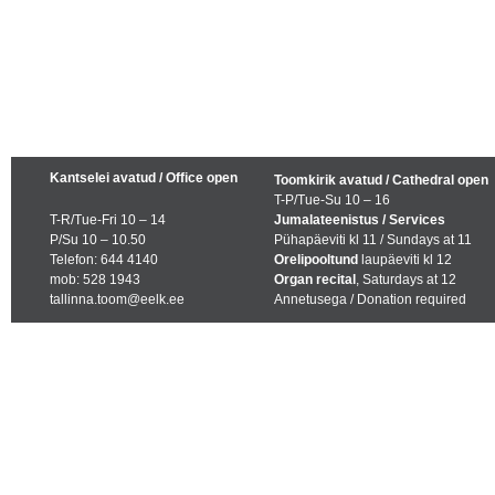
Kantselei avatud / Office open
Toomkirik avatud / Cathedral open
T-P/Tue-Su 10 – 16
T-R/Tue-Fri 10 – 14
Jumalateenistus / Services
P/Su 10 – 10.50
Pühapäeviti kl 11 / Sundays at 11
Telefon: 644 4140
Orelipooltund
laupäeviti kl 12
mob: 528 1943
Organ recital
, Saturdays at 12
tallinna.toom@eelk.ee
Annetusega / Donation required