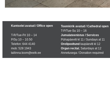
Kantselei avatud / Office open
Toomkirik avatud / Cathedral open
T-P/Tue-Su 10 – 16
T-R/Tue-Fri 10 – 14
Jumalateenistus / Services
P/Su 10 – 10.50
Pühapäeviti kl 11 / Sundays at 11
Telefon: 644 4140
Orelipooltund
laupäeviti kl 12
mob: 528 1943
Organ recital
, Saturdays at 12
tallinna.toom@eelk.ee
Annetusega / Donation required