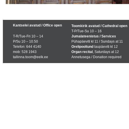
Kantselei avatud / Office open
Toomkirik avatud / Cathedral open
T-P/Tue-Su 10 – 16
T-R/Tue-Fri 10 – 14
Jumalateenistus / Services
P/Su 10 – 10.50
Pühapäeviti kl 11 / Sundays at 11
Telefon: 644 4140
Orelipooltund
laupäeviti kl 12
mob: 528 1943
Organ recital
, Saturdays at 12
tallinna.toom@eelk.ee
Annetusega / Donation required