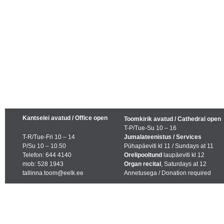
Kantselei avatud / Office open
Toomkirik avatud / Cathedral open
T-P/Tue-Su 10 – 16
T-R/Tue-Fri 10 – 14
Jumalateenistus / Services
P/Su 10 – 10.50
Pühapäeviti kl 11 / Sundays at 11
Telefon: 644 4140
Orelipooltund
laupäeviti kl 12
mob: 528 1943
Organ recital
, Saturdays at 12
tallinna.toom@eelk.ee
Annetusega / Donation required