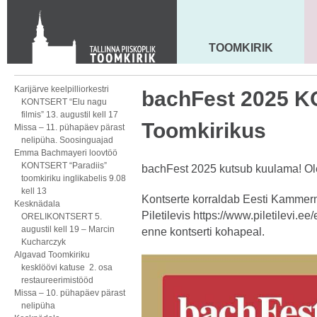
KONTAKT
Toom-Kooli 6, 10130 TALLINN
tallinna.toom
@
eelk.ee
TOOMKIRIK
MAARJA KIRIK
+372 644 4140
Karijärve keelpilliorkestri
bachFest 2025 
KONTSERT “Elu nagu
filmis” 13. augustil kell 17
Toomkirikus
Missa – 11. pühapäev pärast
nelipüha. Soosinguajad
Emma Bachmayeri loovtöö
KONTSERT “Paradiis”
bachFest 2025 kutsub kuulama! Ol
toomkiriku inglikabelis 9.08
kell 13
Kontserte korraldab Eesti Kammerm
Kesknädala
Piletilevis
https://www.piletilevi.ee
ORELIKONTSERT 5.
augustil kell 19 – Marcin
enne kontserti kohapeal.
Kucharczyk
Algavad Toomkiriku
kesklöövi katuse 2. osa
restaureerimistööd
Missa – 10. pühapäev pärast
nelipüha