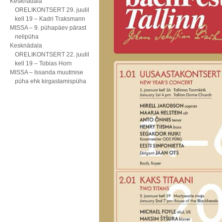
Kesknädala
ORELIKONTSERT 29. juulil
kell 19 – Kadri Traksmann
MISSA – 9. pühapäev pärast
nelipüha
Kesknädala
ORELIKONTSERT 22. juulil
kell 19 – Tobias Horn
MISSA – Issanda muutmise
püha ehk kirgastamispüha