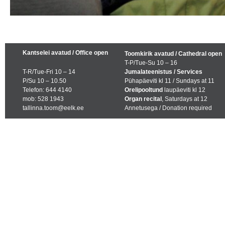
Kantselei avatud / Office open
Toomkirik avatud / Cathedral open
T-P/Tue-Su 10 – 16
T-R/Tue-Fri 10 – 14
Jumalateenistus / Services
P/Su 10 – 10.50
Pühapäeviti kl 11 / Sundays at 11
Telefon: 644 4140
Orelipooltund
laupäeviti kl 12
mob: 528 1943
Organ recital
, Saturdays at 12
tallinna.toom@eelk.ee
Annetusega / Donation required