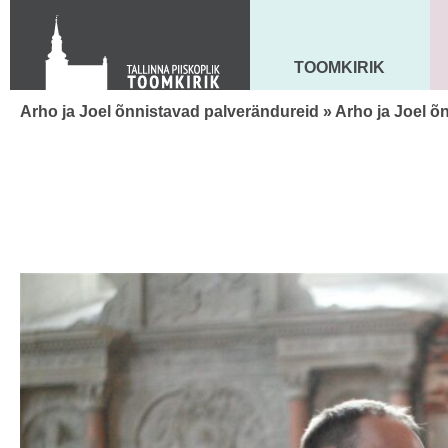
KONTAKT
Toom-Kooli 6, 10130 TALLINN
tallinna.toom
@
eelk.ee
TOOMKIRIK
MAARJA KIRIK
+372 644 4140
Arho ja Joel õnnistavad palverändureid
» Arho ja Joel õ