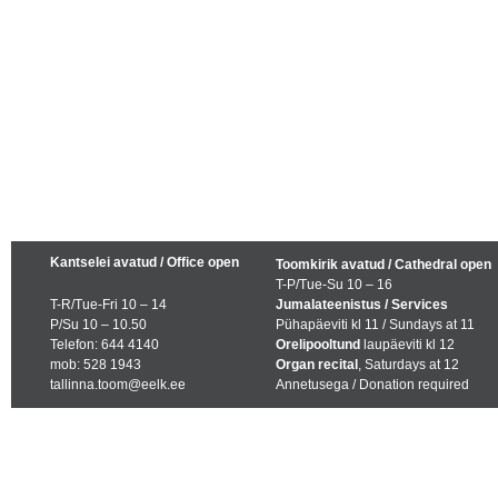
Kantselei avatud / Office open
Toomkirik avatud / Cathedral open
T-P/Tue-Su 10 – 16
T-R/Tue-Fri 10 – 14
Jumalateenistus / Services
P/Su 10 – 10.50
Pühapäeviti kl 11 / Sundays at 11
Telefon: 644 4140
Orelipooltund
laupäeviti kl 12
mob: 528 1943
Organ recital
, Saturdays at 12
tallinna.toom@eelk.ee
Annetusega / Donation required