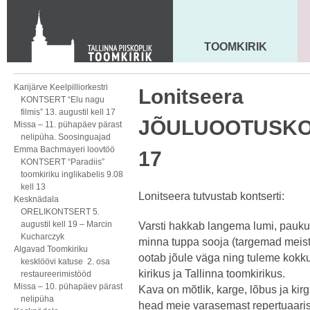
KONTAKT
Toom-Kooli 6, 10130 TALLINN
tallinna.toom
@
eelk.ee
TOOMKIRIK
MAARJA KIRIK
+372 644 4140
Karijärve Keelpilliorkestri
Lonitseera
KONTSERT “Elu nagu
filmis” 13. augustil kell 17
JÕULUOOTUSKONT
Missa – 11. pühapäev pärast
nelipüha. Soosinguajad
Emma Bachmayeri loovtöö
17
KONTSERT “Paradiis”
toomkiriku inglikabelis 9.08
kell 13
Lonitseera tutvustab kontserti:
Kesknädala
ORELIKONTSERT 5.
augustil kell 19 – Marcin
Varsti hakkab langema lumi, pauk
Kucharczyk
minna tuppa sooja (targemad meist 
Algavad Toomkiriku
ootab jõule väga ning tuleme kokku
kesklöövi katuse 2. osa
kirikus ja Tallinna toomkirikus.
restaureerimistööd
Missa – 10. pühapäev pärast
Kava on mõtlik, karge, lõbus ja ki
nelipüha
head meie varasemast repertuaarist, 