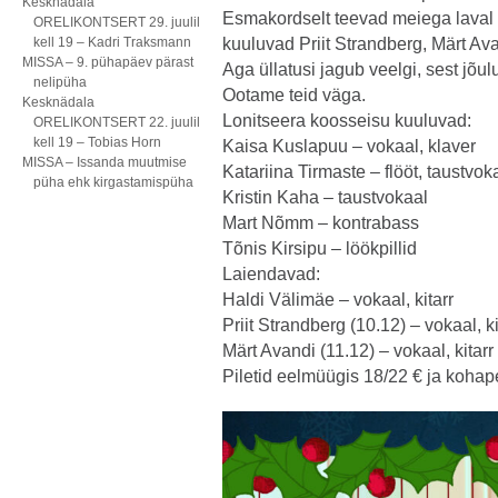
Kesknädala
Esmakordselt teevad meiega lava
ORELIKONTSERT 29. juulil
kell 19 – Kadri Traksmann
kuuluvad Priit Strandberg, Märt Av
MISSA – 9. pühapäev pärast
Aga üllatusi jagub veelgi, sest jõu
nelipüha
Ootame teid väga.
Kesknädala
Lonitseera koosseisu kuuluvad:
ORELIKONTSERT 22. juulil
kell 19 – Tobias Horn
Kaisa Kuslapuu – vokaal, klaver
MISSA – Issanda muutmise
Katariina Tirmaste – flööt, taustvok
püha ehk kirgastamispüha
Kristin Kaha – taustvokaal
Mart Nõmm – kontrabass
Tõnis Kirsipu – löökpillid
Laiendavad:
Haldi Välimäe – vokaal, kitarr
Priit Strandberg (10.12) – vokaal, ki
Märt Avandi (11.12) – vokaal, kitarr
Piletid eelmüügis 18/22 € ja kohap