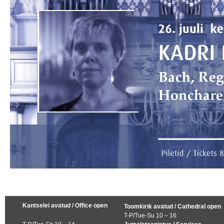
Kantselei avatud / Office open
Toomkirik avatud / Cathedral open
T-P/Tue-Su 10 – 16