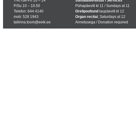
T-R/Tue-Fri 10 – 14
Jumalateenistus / Services
P/Su 10 – 10.50
Pühapäeviti kl 11 / Sundays at 11
Telefon: 644 4140
Orelipooltund
laupäeviti kl 12
mob: 528 1943
Organ recital
, Saturdays at 12
tallinna.toom@eelk.ee
Annetusega / Donation required