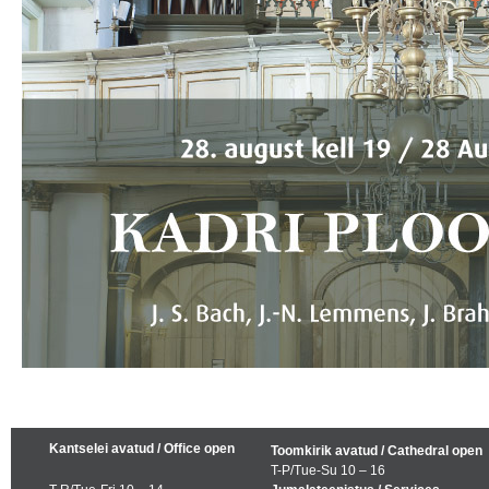
Kantselei avatud / Office open
Toomkirik avatud / Cathedral open
T-P/Tue-Su 10 – 16