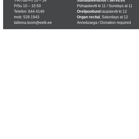
T-R/Tue-Fri 10 – 14
Jumalateenistus / Services
P/Su 10 – 10.50
Pühapäeviti kl 11 / Sundays at 11
Telefon: 644 4140
Orelipooltund
laupäeviti kl 12
mob: 528 1943
Organ recital
, Saturdays at 12
tallinna.toom@eelk.ee
Annetusega / Donation required