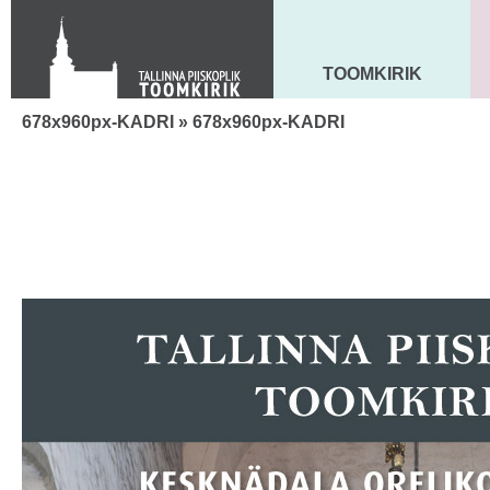
Toom-Kooli 6, 10130 TALLINN
tallinna.toom
@
eelk.ee
+372 644 4140
TOOMKIRIK
MAARJA KIRIK
678x960px-KADRI
» 678x960px-KADRI