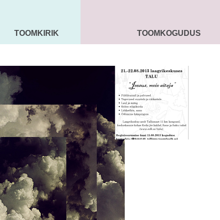
TOOMKIRIK
TOOMKOGUDUS
MAARJA KIRIK
SEENIORID
KOGU