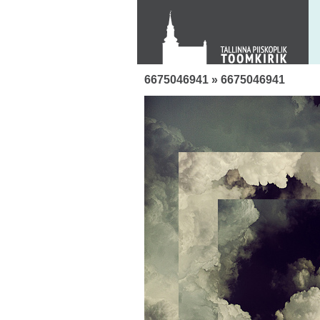
KONTAKT
Toom-Kooli 6, 10130 TALLINN
tallinna.toom
@
eelk.ee
+372 644 4140
6675046941
» 6675046941