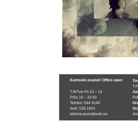
Kantselei avatud / Office open
Too
T-P
T-R/Tue-Fri 10 – 14
Jum
P/Su 10 – 10.50
Püh
Telefon: 644 4140
Ore
mob: 528 1943
Org
tallinna.toom@eelk.ee
Ann