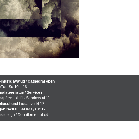
mkirik avatud / Cathedral open
/Tue-Su 10 – 16
alateenistus / Services
apäeviti kl 11 / Sundays at 11
lipooltund
laupäeviti kl 12
an recital
, Saturdays at 12
etusega / Donation required