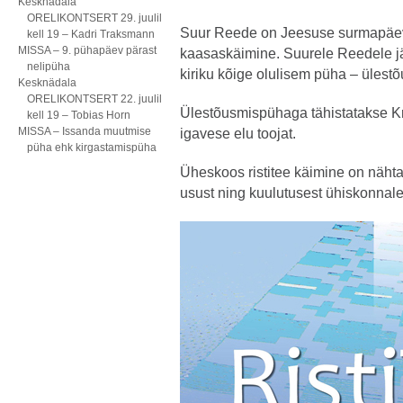
Kesknädala
ORELIKONTSERT 29. juulil
Suur Reede on Jeesuse surmapäev
kell 19 – Kadri Traksmann
MISSA – 9. pühapäev pärast
kaasaskäimine. Suurele Reedele j
nelipüha
kiriku kõige olulisem püha – ülest
Kesknädala
ORELIKONTSERT 22. juulil
Ülestõusmispühaga tähistatakse Kri
kell 19 – Tobias Horn
MISSA – Issanda muutmise
igavese elu toojat.
püha ehk kirgastamispüha
Üheskoos ristitee käimine on nähta
usust ning kuulutusest ühiskonnale