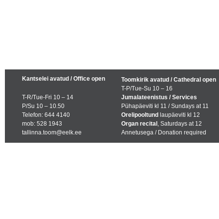
Kantselei avatud / Office open
Toomkirik avatud / Cathedral open
T-P/Tue-Su 10 – 16
T-R/Tue-Fri 10 – 14
Jumalateenistus / Services
P/Su 10 – 10.50
Pühapäeviti kl 11 / Sundays at 11
Telefon: 644 4140
Orelipooltund
laupäeviti kl 12
mob: 528 1943
Organ recital
, Saturdays at 12
tallinna.toom@eelk.ee
Annetusega / Donation required