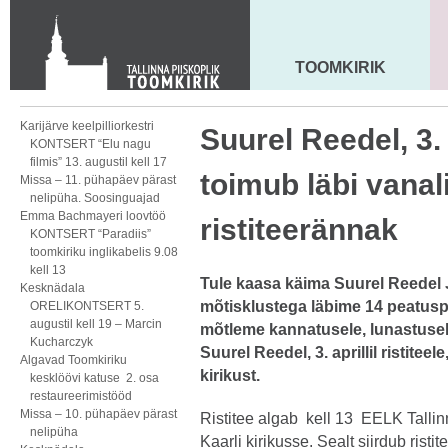
KONTAKT
Toom-Kooli 6, 10130 TALLINN
tallinna.toom
@
eelk.ee
TOOMKIRIK
MAARJA KIRIK
+372 644 4140
Karijärve keelpilliorkestri
Suurel Reedel, 3. a
KONTSERT “Elu nagu
filmis” 13. augustil kell 17
toimub läbi vanal
Missa – 11. pühapäev pärast
nelipüha. Soosinguajad
Emma Bachmayeri loovtöö
ristiteerännak
KONTSERT “Paradiis”
toomkiriku inglikabelis 9.08
kell 13
Tule kaasa käima Suurel Reedel 
Kesknädala
mõtisklustega läbime 14 peatuspu
ORELIKONTSERT 5.
augustil kell 19 – Marcin
mõtleme kannatusele, lunastusel
Kucharczyk
Suurel Reedel, 3. aprillil ristiteel
Algavad Toomkiriku
kirikust.
kesklöövi katuse 2. osa
restaureerimistööd
Missa – 10. pühapäev pärast
Ristitee algab kell 13 EELK Tallinn
nelipüha
Kaarli kirikusse. Sealt siirdub rist