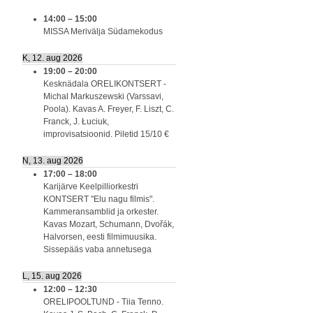
14:00
–
15:00
MISSA Merivälja Südamekodus
K, 12. aug 2026
19:00
–
20:00
Kesknädala ORELIKONTSERT -
Michal Markuszewski (Varssavi,
Poola). Kavas A. Freyer, F. Liszt, C.
Franck, J. Łuciuk,
improvisatsioonid. Piletid 15/10 €
N, 13. aug 2026
17:00
–
18:00
Karijärve Keelpilliorkestri
KONTSERT "Elu nagu filmis".
Kammeransamblid ja orkester.
Kavas Mozart, Schumann, Dvořák,
Halvorsen, eesti filmimuusika.
Sissepääs vaba annetusega
L, 15. aug 2026
12:00
–
12:30
ORELIPOOLTUND - Tiia Tenno.