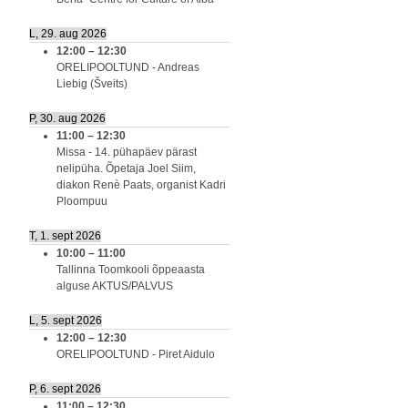
L, 29. aug 2026
12:00
–
12:30
ORELIPOOLTUND - Andreas
Liebig (Šveits)
P, 30. aug 2026
11:00
–
12:30
Missa - 14. pühapäev pärast
nelipüha. Õpetaja Joel Siim,
diakon Renè Paats, organist Kadri
Ploompuu
T, 1. sept 2026
10:00
–
11:00
Tallinna Toomkooli õppeaasta
alguse AKTUS/PALVUS
L, 5. sept 2026
12:00
–
12:30
ORELIPOOLTUND - Piret Aidulo
P, 6. sept 2026
11:00
–
12:30