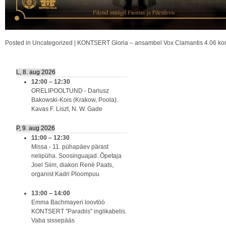
Posted in
Uncategorized
|
KONTSERT Gloria – ansambel Vox Clamantis 4.06
kom
L, 8. aug 2026
12:00
–
12:30
ORELIPOOLTUND - Dariusz
Bakowski-Kois (Krakow, Poola).
Kavas F. Liszt, N. W. Gade
P, 9. aug 2026
11:00
–
12:30
Missa - 11. pühapäev pärast
nelipüha. Soosinguajad. Õpetaja
Joel Siim, diakon Renè Paats,
organist Kadri Ploompuu
13:00
–
14:00
Emma Bachmayeri loovtöö
KONTSERT "Paradiis" inglikabelis.
Vaba sissepääs