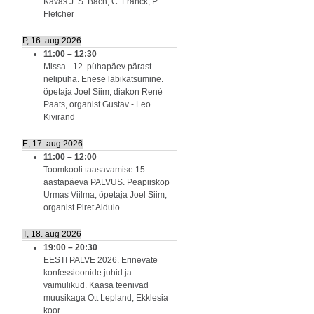
Kavas J. S. Bach, C. Franck, P.
Fletcher
P, 16. aug 2026
11:00
–
12:30
Missa - 12. pühapäev pärast
nelipüha. Enese läbikatsumine.
õpetaja Joel Siim, diakon Renè
Paats, organist Gustav - Leo
Kivirand
E, 17. aug 2026
11:00
–
12:00
Toomkooli taasavamise 15.
aastapäeva PALVUS. Peapiiskop
Urmas Viilma, õpetaja Joel Siim,
organist Piret Aidulo
T, 18. aug 2026
19:00
–
20:30
EESTI PALVE 2026. Erinevate
konfessioonide juhid ja
vaimulikud. Kaasa teenivad
muusikaga Ott Lepland, Ekklesia
koor