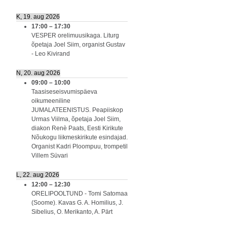
K, 19. aug 2026
17:00
–
17:30
VESPER orelimuusikaga. Liturg
õpetaja Joel Siim, organist Gustav
- Leo Kivirand
N, 20. aug 2026
09:00
–
10:00
Taasiseseisvumispäeva
oikumeeniline
JUMALATEENISTUS. Peapiiskop
Urmas Viilma, õpetaja Joel Siim,
diakon Renè Paats, Eesti Kirikute
Nõukogu liikmeskirikute esindajad.
Organist Kadri Ploompuu, trompetil
Villem Süvari
L, 22. aug 2026
12:00
–
12:30
ORELIPOOLTUND - Tomi Satomaa
(Soome). Kavas G. A. Homilius, J.
Sibelius, O. Merikanto, A. Pärt