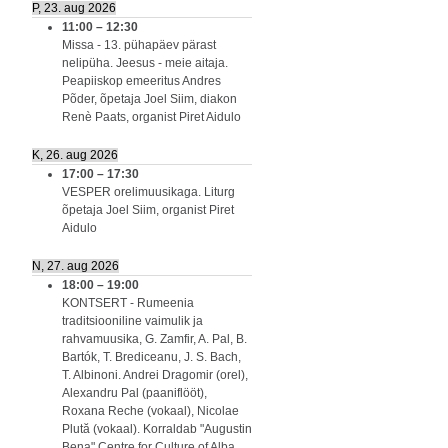
P, 23. aug 2026
11:00
–
12:30
Missa - 13. pühapäev pärast
nelipüha. Jeesus - meie aitaja.
Peapiiskop emeeritus Andres
Põder, õpetaja Joel Siim, diakon
Renè Paats, organist Piret Aidulo
K, 26. aug 2026
17:00
–
17:30
VESPER orelimuusikaga. Liturg
õpetaja Joel Siim, organist Piret
Aidulo
N, 27. aug 2026
18:00
–
19:00
KONTSERT - Rumeenia
traditsiooniline vaimulik ja
rahvamuusika, G. Zamfir, A. Pal, B.
Bartók, T. Brediceanu, J. S. Bach,
T. Albinoni. Andrei Dragomir (orel),
Alexandru Pal (paaniflööt),
Roxana Reche (vokaal), Nicolae
Plută (vokaal). Korraldab "Augustin
Bena" Centre for Culture of Alba