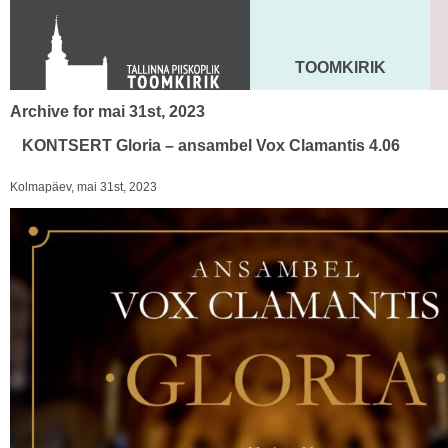
KONTAKT
Toom-Kooli 6, 10130 TALLINN
tallinna.toom
@
eelk.ee
TOOMKIRIK
MAARJA KIRIK
+372 644 4140
Archive for mai 31st, 2023
KONTSERT Gloria – ansambel Vox Clamantis 4.06
Kolmapäev, mai 31st, 2023