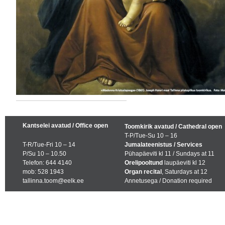
Kantselei avatud / Office open
Toomkirik avatud / Cathedral open
T-P/Tue-Su 10 – 16
T-R/Tue-Fri 10 – 14
Jumalateenistus / Services
P/Su 10 – 10.50
Pühapäeviti kl 11 / Sundays at 11
Telefon: 644 4140
Orelipooltund
laupäeviti kl 12
mob: 528 1943
Organ recital
, Saturdays at 12
tallinna.toom@eelk.ee
Annetusega / Donation required