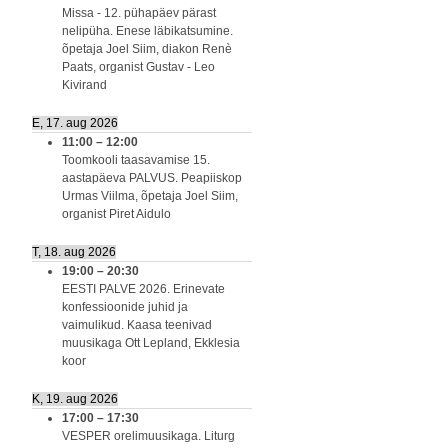
Missa - 12. pühapäev pärast
nelipüha. Enese läbikatsumine.
õpetaja Joel Siim, diakon Renè
Paats, organist Gustav - Leo
Kivirand
E, 17. aug 2026
11:00
–
12:00
Toomkooli taasavamise 15.
aastapäeva PALVUS. Peapiiskop
Urmas Viilma, õpetaja Joel Siim,
organist Piret Aidulo
T, 18. aug 2026
19:00
–
20:30
EESTI PALVE 2026. Erinevate
konfessioonide juhid ja
vaimulikud. Kaasa teenivad
muusikaga Ott Lepland, Ekklesia
koor
K, 19. aug 2026
17:00
–
17:30
VESPER orelimuusikaga. Liturg