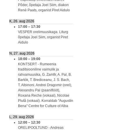
Põder, õpetaja Joel Siim, diakon
Renè Paats, organist Piret Aidulo
K, 26. aug 2026
17:00
–
17:30
VESPER orelimuusikaga. Liturg
õpetaja Joel Siim, organist Piret
Aidulo
N, 27. aug 2026
18:00
–
19:00
KONTSERT - Rumeenia
traditsiooniline vaimulik ja
rahvamuusika, G. Zamfir, A. Pal, B.
Bartók, T. Brediceanu, J. S. Bach,
T. Albinoni. Andrei Dragomir (orel),
Alexandru Pal (paaniflööt),
Roxana Reche (vokaal), Nicolae
Plută (vokaal). Korraldab "Augustin
Bena" Centre for Culture of Alba
L, 29. aug 2026
12:00
–
12:30
ORELIPOOLTUND - Andreas