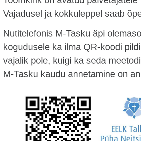
Vajadusel ja kokkuleppel saab õpe
Nutitelefonis M-Tasku äpi olemasol
kogudusele ka ilma QR-koodi pildi
vajalik pole, kuigi ka seda meetod
M-Tasku kaudu annetamine on ann