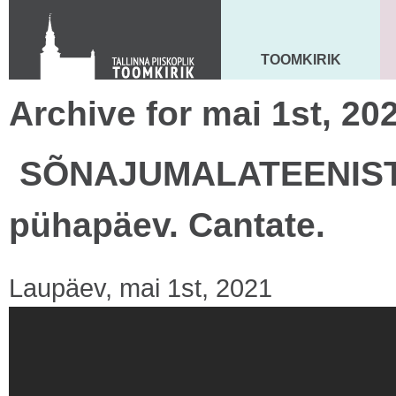
KONTAKT
Toom-Kooli 6, 10130 TALLINN
tallinna.toom
@
eelk.ee
TOOMKIRIK
MAARJA KIRIK
+372 644 4140
Archive for mai 1st, 20
SÕNAJUMALATEENISTUS
pühapäev. Cantate.
Laupäev, mai 1st, 2021