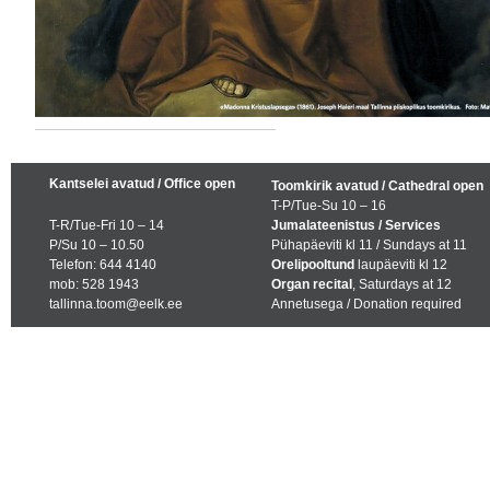
Kantselei avatud / Office open
Toomkirik avatud / Cathedral open
T-P/Tue-Su 10 – 16
T-R/Tue-Fri 10 – 14
Jumalateenistus / Services
P/Su 10 – 10.50
Pühapäeviti kl 11 / Sundays at 11
Telefon: 644 4140
Orelipooltund
laupäeviti kl 12
mob: 528 1943
Organ recital
, Saturdays at 12
tallinna.toom@eelk.ee
Annetusega / Donation required