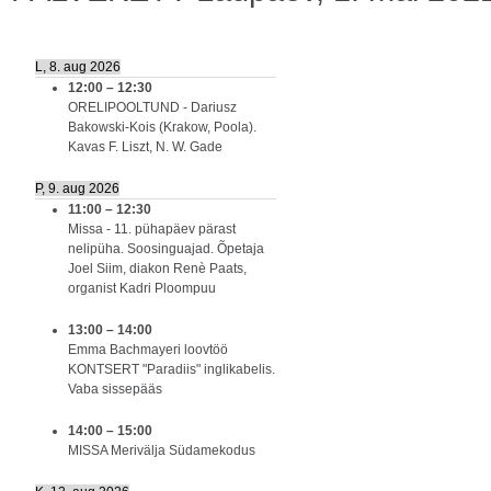
L, 8. aug 2026
12:00
–
12:30
ORELIPOOLTUND - Dariusz
Bakowski-Kois (Krakow, Poola).
Kavas F. Liszt, N. W. Gade
P, 9. aug 2026
11:00
–
12:30
Missa - 11. pühapäev pärast
nelipüha. Soosinguajad. Õpetaja
Joel Siim, diakon Renè Paats,
organist Kadri Ploompuu
13:00
–
14:00
Emma Bachmayeri loovtöö
KONTSERT "Paradiis" inglikabelis.
Vaba sissepääs
14:00
–
15:00
MISSA Merivälja Südamekodus