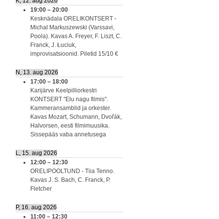
K, 12. aug 2026
19:00
–
20:00
Kesknädala ORELIKONTSERT -
Michal Markuszewski (Varssavi,
Poola). Kavas A. Freyer, F. Liszt, C.
Franck, J. Łuciuk,
improvisatsioonid. Piletid 15/10 €
N, 13. aug 2026
17:00
–
18:00
Karijärve Keelpilliorkestri
KONTSERT "Elu nagu filmis".
Kammeransamblid ja orkester.
Kavas Mozart, Schumann, Dvořák,
Halvorsen, eesti filmimuusika.
Sissepääs vaba annetusega
L, 15. aug 2026
12:00
–
12:30
ORELIPOOLTUND - Tiia Tenno.
Kavas J. S. Bach, C. Franck, P.
Fletcher
P, 16. aug 2026
11:00
–
12:30