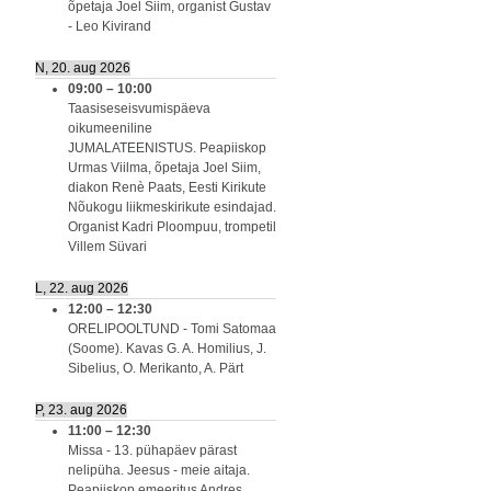
õpetaja Joel Siim, organist Gustav
- Leo Kivirand
N, 20. aug 2026
09:00
–
10:00
Taasiseseisvumispäeva
oikumeeniline
JUMALATEENISTUS. Peapiiskop
Urmas Viilma, õpetaja Joel Siim,
diakon Renè Paats, Eesti Kirikute
Nõukogu liikmeskirikute esindajad.
Organist Kadri Ploompuu, trompetil
Villem Süvari
L, 22. aug 2026
12:00
–
12:30
ORELIPOOLTUND - Tomi Satomaa
(Soome). Kavas G. A. Homilius, J.
Sibelius, O. Merikanto, A. Pärt
P, 23. aug 2026
11:00
–
12:30
Missa - 13. pühapäev pärast
nelipüha. Jeesus - meie aitaja.
Peapiiskop emeeritus Andres