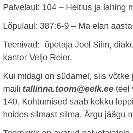
Palvelaul: 104 – Heitlus ja lahin
Lõpulaul: 387:6-9 – Ma elan aasta
Teenivad: õpetaja Joel Siim, dia
kantor Veljo Reier.
Kui midagi on südamel, siis võtke 
maili
tallinna.toom@eelk.ee
teel 
140. Kohtumised saab kokku leppida,
hoides silmast silma. Ärgu jäägu
Toomkirik on avatud palvetajatel