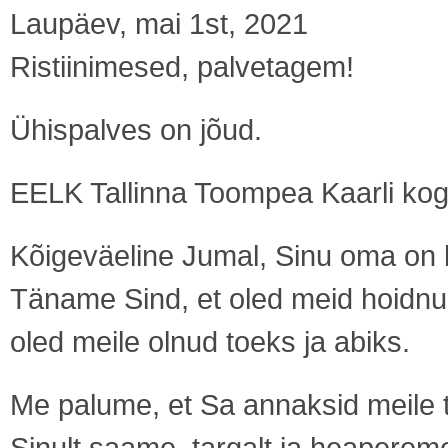
Laupäev, mai 1st, 2021
Ristiinimesed, palvetagem!
Ühispalves on jõud.
EELK Tallinna Toompea Kaarli k
Kõigeväeline Jumal, Sinu oma on k
Täname Sind, et oled meid hoidnud
oled meile olnud toeks ja abiks.
Me palume, et Sa annaksid meile 
Sinult saame, targalt ja heapereme