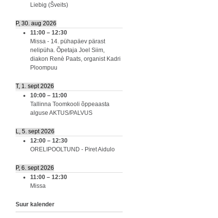
Liebig (Šveits)
P, 30. aug 2026
11:00
–
12:30
Missa - 14. pühapäev pärast
nelipüha. Õpetaja Joel Siim,
diakon Renè Paats, organist Kadri
Ploompuu
T, 1. sept 2026
10:00
–
11:00
Tallinna Toomkooli õppeaasta
alguse AKTUS/PALVUS
L, 5. sept 2026
12:00
–
12:30
ORELIPOOLTUND - Piret Aidulo
P, 6. sept 2026
11:00
–
12:30
Missa
Suur kalender