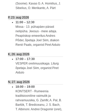
(Soome). Kavas G. A. Homilius, J.
Sibelius, O. Merikanto, A. Pärt
P, 23. aug 2026
11:00
–
12:30
Missa - 13. pühapäev pärast
nelipüha. Jeesus - meie aitaja.
Peapiiskop emeeritus Andres
Põder, õpetaja Joel Siim, diakon
Renè Paats, organist Piret Aidulo
K, 26. aug 2026
17:00
–
17:30
VESPER orelimuusikaga. Liturg
õpetaja Joel Siim, organist Piret
Aidulo
N, 27. aug 2026
18:00
–
19:00
KONTSERT - Rumeenia
traditsiooniline vaimulik ja
rahvamuusika, G. Zamfir, A. Pal, B.
Bartók, T. Brediceanu, J. S. Bach,
T. Albinoni. Andrei Dragomir (orel),