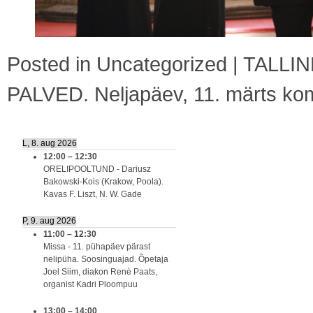
Posted in
Uncategorized
|
TALLI
PALVED. Neljapäev, 11. märts
kom
L, 8. aug 2026
12:00
–
12:30
ORELIPOOLTUND - Dariusz
Bakowski-Kois (Krakow, Poola).
Kavas F. Liszt, N. W. Gade
P, 9. aug 2026
11:00
–
12:30
Missa - 11. pühapäev pärast
nelipüha. Soosinguajad. Õpetaja
Joel Siim, diakon Renè Paats,
organist Kadri Ploompuu
13:00
–
14:00