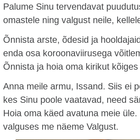
Palume Sinu tervendavat puudutust
omastele ning valgust neile, kell
Õnnista arste, õdesid ja hooldajai
enda osa koroonaviirusega võitlem
Õnnista ja hoia oma kirikut kõige
Anna meile armu, Issand. Siis ei p
kes Sinu poole vaatavad, need sä
Hoia oma käed avatuna meie üle. Si
valguses me näeme Valgust.