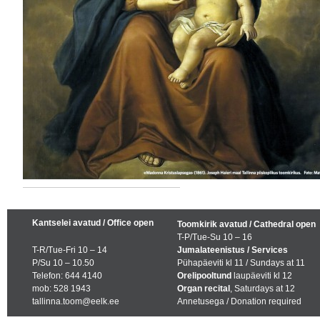
Kantselei avatud / Office open
Toomkirik avatud / Cathedral open
T-P/Tue-Su 10 – 16
T-R/Tue-Fri 10 – 14
Jumalateenistus / Services
P/Su 10 – 10.50
Pühapäeviti kl 11 / Sundays at 11
Telefon: 644 4140
Orelipooltund
laupäeviti kl 12
mob: 528 1943
Organ recital
, Saturdays at 12
tallinna.toom@eelk.ee
Annetusega / Donation required