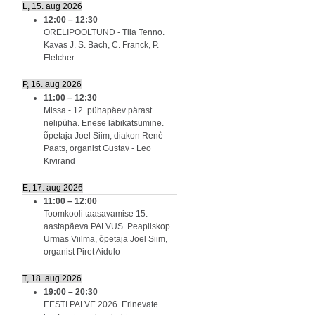
L, 15. aug 2026
12:00
–
12:30
ORELIPOOLTUND - Tiia Tenno.
Kavas J. S. Bach, C. Franck, P.
Fletcher
P, 16. aug 2026
11:00
–
12:30
Missa - 12. pühapäev pärast
nelipüha. Enese läbikatsumine.
õpetaja Joel Siim, diakon Renè
Paats, organist Gustav - Leo
Kivirand
E, 17. aug 2026
11:00
–
12:00
Toomkooli taasavamise 15.
aastapäeva PALVUS. Peapiiskop
Urmas Viilma, õpetaja Joel Siim,
organist Piret Aidulo
T, 18. aug 2026
19:00
–
20:30
EESTI PALVE 2026. Erinevate