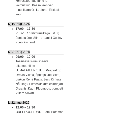
konfessioonide juhid ja
vaimulikud. Kaasa teenivad
muusikaga Ott Lepland, Ekklesia
koor
K, 19. aug 2026
17:00
–
17:30
VESPER orelimuusikaga. Liturg
õpetaja Joel Siim, organist Gustav
- Leo Kivirand
N, 20. aug 2026
09:00
–
10:00
Taasiseseisvumispäeva
oikumeeniline
JUMALATEENISTUS. Peapiiskop
Urmas Viilma, õpetaja Joel Siim,
diakon Renè Paats, Eesti Kirikute
Nõukogu liikmeskirikute esindajad.
Organist Kadri Ploompuu, trompetil
Villem Süvari
L, 22. aug 2026
12:00
–
12:30
ORELIPOOLTUND - Tomi Satomaa