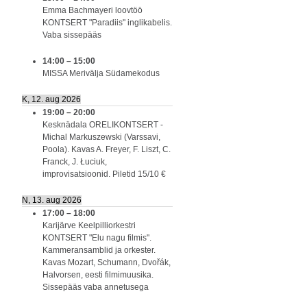
Emma Bachmayeri loovtöö
KONTSERT "Paradiis" inglikabelis.
Vaba sissepääs
14:00
–
15:00
MISSA Merivälja Südamekodus
K, 12. aug 2026
19:00
–
20:00
Kesknädala ORELIKONTSERT -
Michal Markuszewski (Varssavi,
Poola). Kavas A. Freyer, F. Liszt, C.
Franck, J. Łuciuk,
improvisatsioonid. Piletid 15/10 €
N, 13. aug 2026
17:00
–
18:00
Karijärve Keelpilliorkestri
KONTSERT "Elu nagu filmis".
Kammeransamblid ja orkester.
Kavas Mozart, Schumann, Dvořák,
Halvorsen, eesti filmimuusika.
Sissepääs vaba annetusega