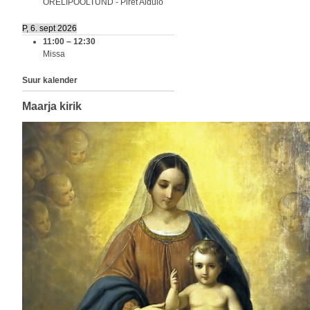
ORELIPOOLTUND - Piret Aidulo
P, 6. sept 2026
11:00
–
12:30
Missa
Suur kalender
Maarja kirik