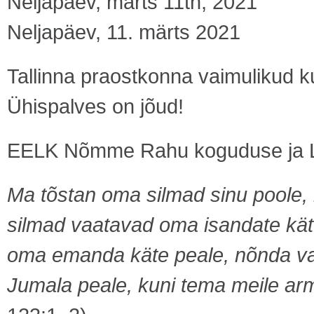
Neljapäev, märts 11th, 2021
Neljapäev, 11. märts 2021
Tallinna praostkonna vaimulikud ku
Ühispalves on jõud!
EELK Nõmme Rahu koguduse ja L
Ma tõstan oma silmad sinu poole, 
silmad vaatavad oma isandate käte
oma emanda käte peale, nõnda va
Jumala peale, kuni tema meile ar