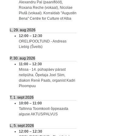
Alexandru Pal (paaniflööt),
Roxana Reche (vokaal), Nicolae
Plută (vokaal). Korraldab "Augustin
Bena" Centre for Culture of Alba
L, 29. aug 2026
12:00
–
12:30
ORELIPOOLTUND - Andreas
Liebig (Šveits)
P, 30. aug 2026
11:00
–
12:30
Missa - 14. pühapäev pärast
nelipüha. Õpetaja Joel Siim,
diakon Renè Paats, organist Kadri
Ploompuu
T, 1. sept 2026
10:00
–
11:00
Tallinna Toomkooli õppeaasta
alguse AKTUS/PALVUS
L, 5. sept 2026
12:00
–
12:30