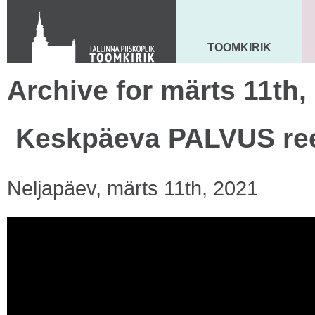
KONTAKT
Toom-Kooli 6, 10130 TALLINN
tallinna.toom
@
eelk.ee
TOOMKIRIK
MAARJA KIRIK
+372 644 4140
Archive for märts 11th,
Keskpäeva PALVUS ree
Neljapäev, märts 11th, 2021