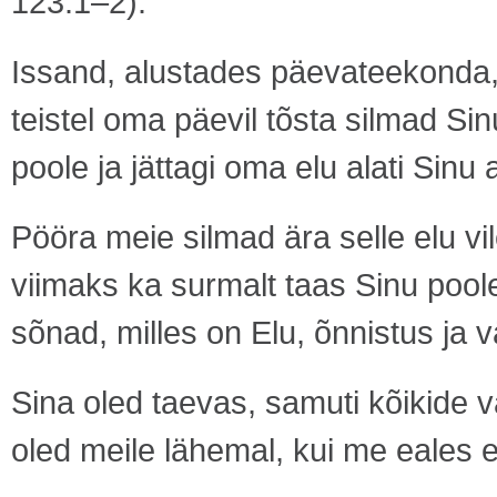
123:1–2).
Issand, alustades päevateekonda, p
teistel oma päevil tõsta silmad S
poole ja jättagi oma elu alati Sinu
Pööra meie silmad ära selle elu vile
viimaks ka surmalt taas Sinu poole
sõnad, milles on Elu, õnnistus ja v
Sina oled taevas, samuti kõikide
oled meile lähemal, kui me eales 