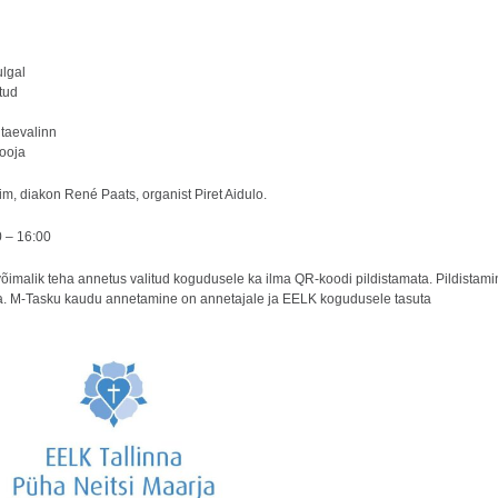
ulgal
tud
taevalinn
Looja
im, diakon René Paats, organist Piret Aidulo.
0 – 16:00
õimalik teha annetus valitud kogudusele ka ilma QR-koodi pildistamata. Pildistamin
ha. M-Tasku kaudu annetamine on annetajale ja EELK kogudusele tasuta