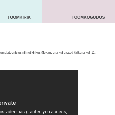
TOOMKIRIK
TOOMKOGUDUS
MAARJA KIRIK
SEENIORID
KOGU
alateenistus nii netikirikus ülekandena kui avatud kirikuna kell 11.