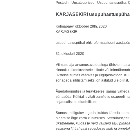
Posted in
Uncategorized
|
Usupuhastuspüha. O
KARJASEKIRI usupuhastuspüha
Kolmapäev, oktoober 28th, 2020
KARJASEKIRI
usupuhastuspühal ehk reformatsiooni aastapäe
31. oktoobril 2020
Viimase aja arvamusavaldustega ühiskonnas aktu
rünnakuid konkreetsete isikute või inimrühmad
üksteise suhtes väärikas ja lugupidav toon. K
sõnadega sildistamiseks, on astutud üle piiris
Ägedaloomulise ja teravkeelse, samas vaheda m
sõnasõda. Kõikjal levitati pamflette osapooli na
asjaosalistele eluohtlikuks.
Samas on liigutav lugeda, kuidas käreda loomug
pidamise õige korra küsimuses.
Seepärast palu
üksmeelele, kuidas te neid väliseid asju pidada
sellisena lihtrahvast segadusse ajab ja õnnetu