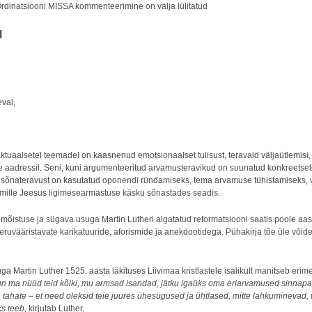
rdinatsiooni MISSA
kommenteerimine on välja lülitatud
l
val,
aalsetel teemadel on kaasnenud emotsionaalset tulisust, teravaid väljaütlemisi, ka
e aadressil. Seni, kuni argumenteeritud arvamusteravikud on suunatud konkreetset
ui sõnateravust on kasutatud oponendi ründamiseks, tema arvamuse tühistamiseks, 
t, mille Jeesus ligimesearmastuse käsku sõnastades seadis.
õistuse ja sügava usuga Martin Lutheri algatatud reformatsiooni saatis poole aa
eruvääristavate karikatuuride, aforismide ja anekdootidega. Pühakirja tõe üle võidel
a Martin Luther 1525. aasta läkituses Liivimaa kristlastele isalikult manitseb eri
n ma nüüd teid kõiki, mu armsad isandad, jätku igaüks oma eriarvamused sinnapaik
 tahate – et need oleksid teie juures ühesugused ja ühtlased, mitte lahkuminevad, 
ks teeb,
kirjutab Luther.