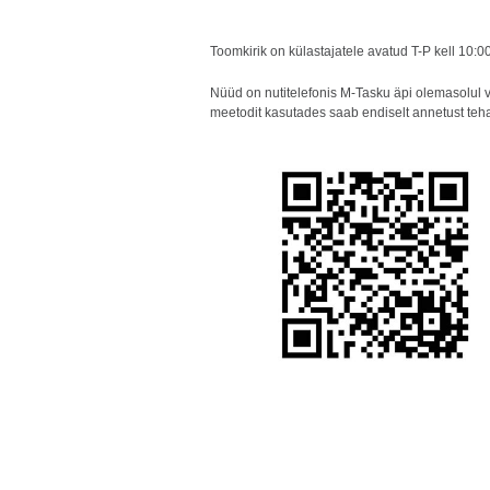
Toomkirik on külastajatele avatud T-P kell 10:0
Nüüd on nutitelefonis M-Tasku äpi olemasolul v
meetodit kasutades saab endiselt annetust te