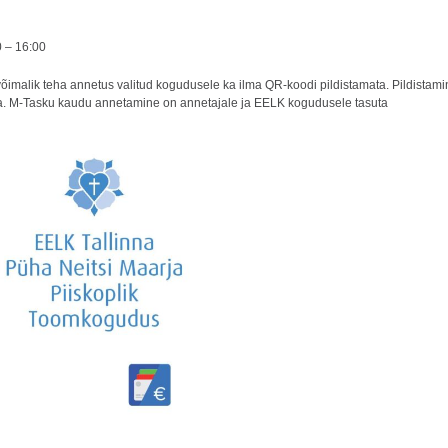
0 – 16:00
õimalik teha annetus valitud kogudusele ka ilma QR-koodi pildistamata. Pildistamin
ha. M-Tasku kaudu annetamine on annetajale ja EELK kogudusele tasuta