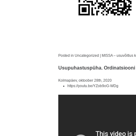
Posted in
Uncategorized
|
MISSA – usuvõitlus
k
Usupuhastuspüha. Ordinatsioon
Kolmapäev, oktoober 28th, 2020
https://youtu.be/YZob9oG-WDg