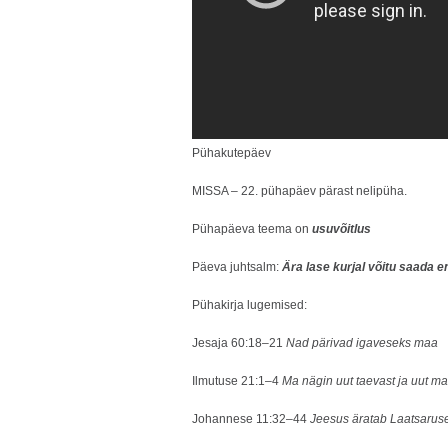
Pühakutepäev
MISSA – 22. pühapäev pärast nelipüha.
Pühapäeva teema on
usuvõitlus
Päeva juhtsalm:
Ära lase kurjal võitu saada e
Pühakirja lugemised:
Jesaja 60:18–21
Nad pärivad igaveseks maa
Ilmutuse 21:1–4
Ma nägin uut taevast ja uut m
Johannese 11:32–44
Jeesus äratab Laatsaruse