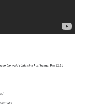
nese üle, vaid võida sina kuri heaga
! Rm 12:21
aad
 surnuist