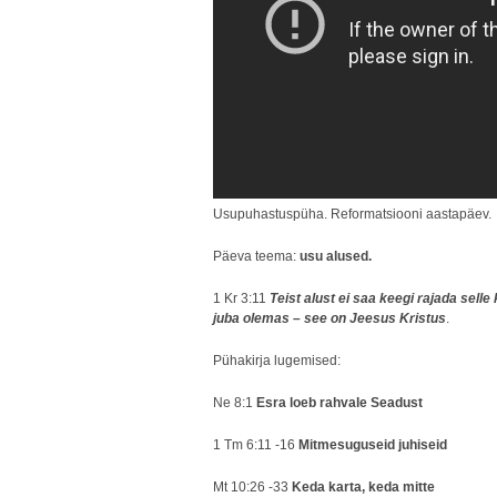
Usupuhastuspüha. Reformatsiooni aastapäev.
Päeva teema:
usu alused.
1 Kr 3:11
Teist alust ei saa keegi rajada selle
juba olemas – see on Jeesus Kristus
.
Pühakirja lugemised:
Ne 8:1
Esra loeb rahvale Seadust
1 Tm 6:11 -16
Mitmesuguseid juhiseid
Mt 10:26 -33
Keda karta, keda mitte