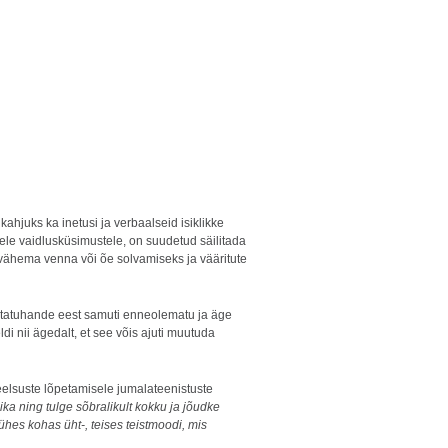
hjuks ka inetusi ja verbaalseid isiklikke
ele vaidlusküsimustele, on suudetud säilitada
vähema venna või õe solvamiseks ja vääritute
statuhande eest samuti enneolematu ja äge
di nii ägedalt, et see võis ajuti muutuda
meelsuste lõpetamisele jumalateenistuste
a ning tulge sõbralikult kokku ja jõudke
ühes kohas üht-, teises teistmoodi, mis