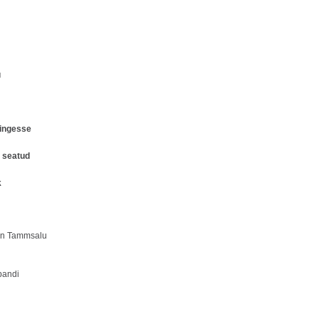
u
hingesse
s seatud
k
aan Tammsalu
pandi