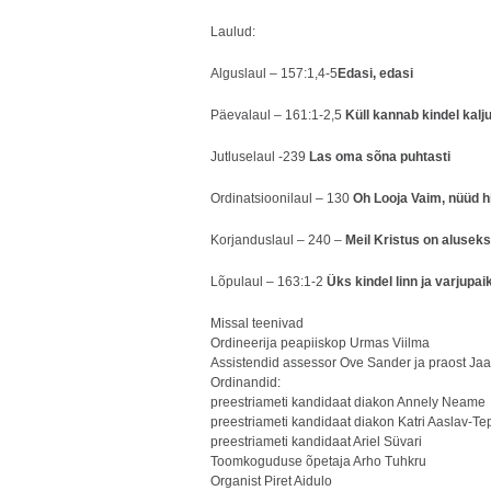
Laulud:
Alguslaul – 157:1,4-5
Edasi, edasi
Päevalaul – 161:1-2,5
Küll kannab kindel kalj
Jutluselaul -239
Las oma sõna puhtasti
Ordinatsioonilaul – 130
Oh Looja Vaim, nüüd 
Korjanduslaul – 240 –
Meil Kristus on alusek
Lõpulaul – 163:1-2
Üks kindel linn ja varjupai
Missal teenivad
Ordineerija peapiiskop Urmas Viilma
Assistendid assessor Ove Sander ja praost J
Ordinandid:
preestriameti kandidaat diakon Annely Neame
preestriameti kandidaat diakon Katri Aaslav-Te
preestriameti kandidaat Ariel Süvari
Toomkoguduse õpetaja Arho Tuhkru
Organist Piret Aidulo