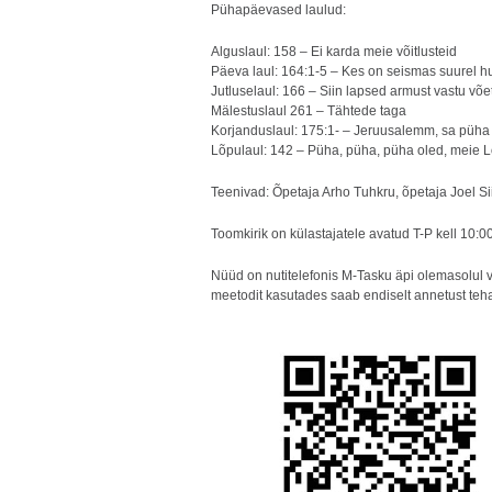
Pühapäevased laulud:
Alguslaul: 158 – Ei karda meie võitlusteid
Päeva laul: 164:1-5 – Kes on seismas suurel h
Jutluselaul: 166 – Siin lapsed armust vastu võe
Mälestuslaul 261 – Tähtede taga
Korjanduslaul: 175:1- – Jeruusalemm, sa püha 
Lõpulaul: 142 – Püha, püha, püha oled, meie 
Teenivad: Õpetaja Arho Tuhkru, õpetaja Joel Si
Toomkirik on külastajatele avatud T-P kell 10:0
Nüüd on nutitelefonis M-Tasku äpi olemasolul v
meetodit kasutades saab endiselt annetust te