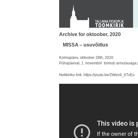
KONTAKT
Toom-Kooli 6, 10130 TALLINN
tallinna.toom
@
eelk.ee
+372 644 4140
Archive for oktoober, 2020
MISSA – usuvõitlus
Kolmapäev, oktoober 28th, 2020
Pühapäeval, 1. novembril toimub armulauaga jum
Netikiriku link:
https://youtu.be/2Weo9_6TvEo