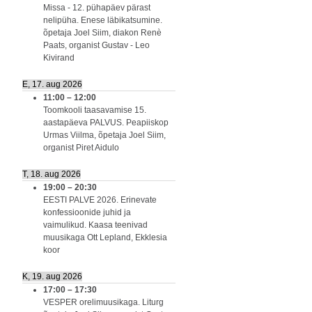
Missa - 12. pühapäev pärast
nelipüha. Enese läbikatsumine.
õpetaja Joel Siim, diakon Renè
Paats, organist Gustav - Leo
Kivirand
E, 17. aug 2026
11:00
–
12:00
Toomkooli taasavamise 15.
aastapäeva PALVUS. Peapiiskop
Urmas Viilma, õpetaja Joel Siim,
organist Piret Aidulo
T, 18. aug 2026
19:00
–
20:30
EESTI PALVE 2026. Erinevate
konfessioonide juhid ja
vaimulikud. Kaasa teenivad
muusikaga Ott Lepland, Ekklesia
koor
K, 19. aug 2026
17:00
–
17:30
VESPER orelimuusikaga. Liturg