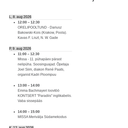
L, 8. aug 2026
12:00
–
12:30
ORELIPOOLTUND - Dariusz
Bakowski-Kois (Krakow, Poola).
Kavas F. Liszt, N. W. Gade
P, 9. aug 2026
11:00
–
12:30
Missa - 11. pühapäev pärast
nelipüha. Soosinguajad. Õpetaja
Joel Siim, diakon Renè Paats,
organist Kadri Ploompuu
13:00
–
14:00
Emma Bachmayeri loovtöö
KONTSERT "Paradiis" inglikabelis.
Vaba sissepääs
14:00
–
15:00
MISSA Merivälja Südamekodus
K, 12. aug 2026