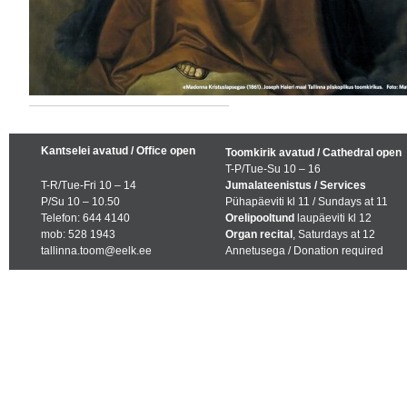
Kantselei avatud / Office open
Toomkirik avatud / Cathedral open
T-P/Tue-Su 10 – 16
T-R/Tue-Fri 10 – 14
Jumalateenistus / Services
P/Su 10 – 10.50
Pühapäeviti kl 11 / Sundays at 11
Telefon: 644 4140
Orelipooltund
laupäeviti kl 12
mob: 528 1943
Organ recital
, Saturdays at 12
tallinna.toom@eelk.ee
Annetusega / Donation required