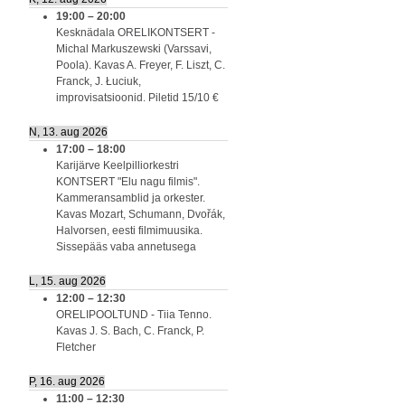
19:00
–
20:00
Kesknädala ORELIKONTSERT -
Michal Markuszewski (Varssavi,
Poola). Kavas A. Freyer, F. Liszt, C.
Franck, J. Łuciuk,
improvisatsioonid. Piletid 15/10 €
N, 13. aug 2026
17:00
–
18:00
Karijärve Keelpilliorkestri
KONTSERT "Elu nagu filmis".
Kammeransamblid ja orkester.
Kavas Mozart, Schumann, Dvořák,
Halvorsen, eesti filmimuusika.
Sissepääs vaba annetusega
L, 15. aug 2026
12:00
–
12:30
ORELIPOOLTUND - Tiia Tenno.
Kavas J. S. Bach, C. Franck, P.
Fletcher
P, 16. aug 2026
11:00
–
12:30