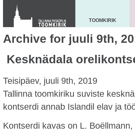
KONTAKT
Toom-Kooli 6, 10130 TALLINN
tallinna.toom
@
eelk.ee
TOOMKIRIK
MAARJA KIRIK
+372 644 4140
Archive for juuli 9th, 2
Kesknädala orelikontse
Teisipäev, juuli 9th, 2019
Tallinna toomkiriku suviste kesknä
kontserdi annab Islandil elav ja tö
Kontserdi kavas on L. Boëllmann, F