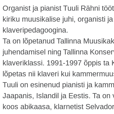
Organist ja pianist Tuuli Rähni tööt
kiriku muusikalise juhi, organisti j
klaveripedagoogina.
Ta on lõpetanud Tallinna Muusikake
juhendamisel ning Tallinna Konse
klaveriklassi. 1991-1997 õppis ta K
lõpetas nii klaveri kui kammermuus
Tuuli on esinenud pianisti ja ka
Jaapanis, Islandil ja Eestis. Ta o
koos abikaasa, klarnetist Selvad