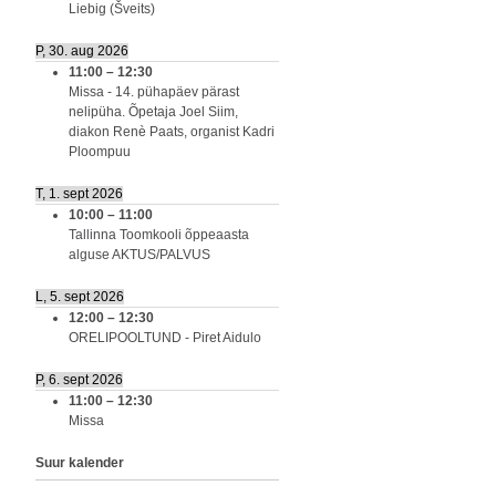
Liebig (Šveits)
P, 30. aug 2026
11:00
–
12:30
Missa - 14. pühapäev pärast
nelipüha. Õpetaja Joel Siim,
diakon Renè Paats, organist Kadri
Ploompuu
T, 1. sept 2026
10:00
–
11:00
Tallinna Toomkooli õppeaasta
alguse AKTUS/PALVUS
L, 5. sept 2026
12:00
–
12:30
ORELIPOOLTUND - Piret Aidulo
P, 6. sept 2026
11:00
–
12:30
Missa
Suur kalender