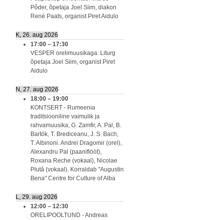
Põder, õpetaja Joel Siim, diakon
Renè Paats, organist Piret Aidulo
K, 26. aug 2026
17:00
–
17:30
VESPER orelimuusikaga. Liturg
õpetaja Joel Siim, organist Piret
Aidulo
N, 27. aug 2026
18:00
–
19:00
KONTSERT - Rumeenia
traditsiooniline vaimulik ja
rahvamuusika, G. Zamfir, A. Pal, B.
Bartók, T. Brediceanu, J. S. Bach,
T. Albinoni. Andrei Dragomir (orel),
Alexandru Pal (paaniflööt),
Roxana Reche (vokaal), Nicolae
Plută (vokaal). Korraldab "Augustin
Bena" Centre for Culture of Alba
L, 29. aug 2026
12:00
–
12:30
ORELIPOOLTUND - Andreas