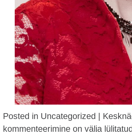
Posted in
Uncategorized
|
Kesknäd
kommenteerimine on välja lülitatu