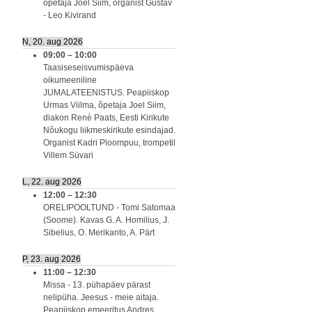
õpetaja Joel Siim, organist Gustav
- Leo Kivirand
N, 20. aug 2026
09:00
–
10:00
Taasiseseisvumispäeva
oikumeeniline
JUMALATEENISTUS. Peapiiskop
Urmas Viilma, õpetaja Joel Siim,
diakon Renè Paats, Eesti Kirikute
Nõukogu liikmeskirikute esindajad.
Organist Kadri Ploompuu, trompetil
Villem Süvari
L, 22. aug 2026
12:00
–
12:30
ORELIPOOLTUND - Tomi Satomaa
(Soome). Kavas G. A. Homilius, J.
Sibelius, O. Merikanto, A. Pärt
P, 23. aug 2026
11:00
–
12:30
Missa - 13. pühapäev pärast
nelipüha. Jeesus - meie aitaja.
Peapiiskop emeeritus Andres