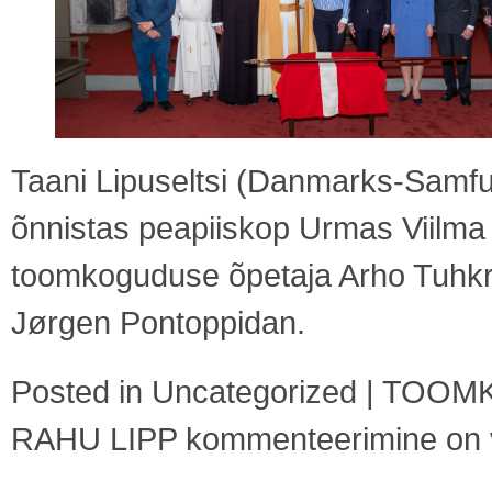
Taani Lipuseltsi (Danmarks-Samfund
õnnistas peapiiskop Urmas Viilma 
toomkoguduse õpetaja Arho Tuhkru
Jørgen Pontoppidan.
Posted in
Uncategorized
|
TOOMK
RAHU LIPP
kommenteerimine on vä