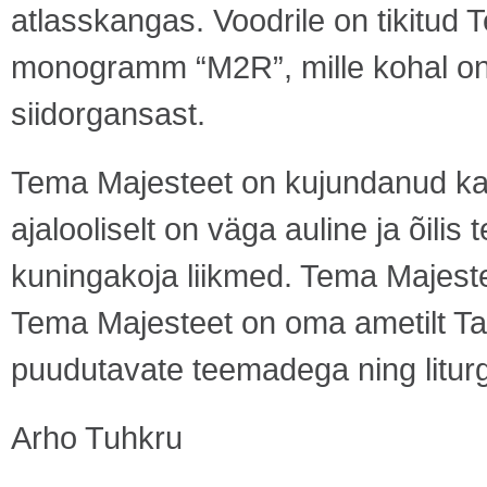
atlasskangas. Voodrile on tikitud
monogramm “M2R”, mille kohal on
siidorgansast.
Tema Majesteet on kujundanud ka alt
ajalooliselt on väga auline ja õilis 
kuningakoja liikmed. Tema Majeste
Tema Majesteet on oma ametilt Taan
puudutavate teemadega ning liturg
Arho Tuhkru