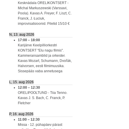
Kesknädala ORELIKONTSERT -
Michal Markuszewski (Varssavi,
Poola). Kavas A. Freyer, F. Liszt, C.
Franck, J. Łuciuk,
improvisatsioonid. Piletid 15/10 €
N, 13. aug 2026
17:00
–
18:00
Karijärve Keelpilliorkestri
KONTSERT "Elu nagu filmis".
Kammeransamblid ja orkester.
Kavas Mozart, Schumann, Dvořák,
Halvorsen, eesti filmimuusika.
Sissepääs vaba annetusega
L, 15. aug 2026
12:00
–
12:30
ORELIPOOLTUND - Tiia Tenno.
Kavas J. S. Bach, C. Franck, P.
Fletcher
P, 16. aug 2026
11:00
–
12:30
Missa - 12. pühapäev pärast