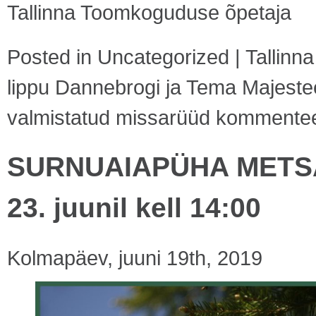
Tallinna Toomkoguduse õpetaja
Posted in
Uncategorized
|
Tallinn
lippu Dannebrogi ja Tema Majestee
valmistatud missarüüd
kommenteeri
SURNUAIAPÜHA METSA
23. juunil kell 14:00
Kolmapäev, juuni 19th, 2019