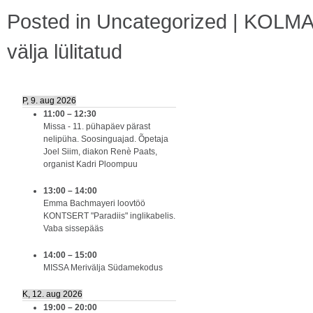
Posted in
Uncategorized
|
KOLMA
välja lülitatud
P, 9. aug 2026
11:00
–
12:30
Missa - 11. pühapäev pärast
nelipüha. Soosinguajad. Õpetaja
Joel Siim, diakon Renè Paats,
organist Kadri Ploompuu
13:00
–
14:00
Emma Bachmayeri loovtöö
KONTSERT "Paradiis" inglikabelis.
Vaba sissepääs
14:00
–
15:00
MISSA Merivälja Südamekodus
K, 12. aug 2026
19:00
–
20:00