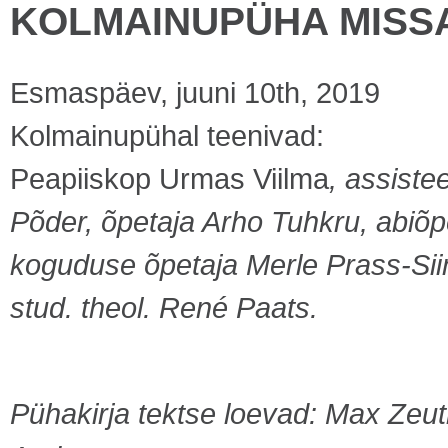
KOLMAINUPÜHA MISS
Esmaspäev, juuni 10th, 2019
Kolmainupühal teenivad:
Peapiiskop Urmas Viilma
, assiste
Põder, õpetaja Arho Tuhkru, abiõpe
koguduse õpetaja Merle Prass-Sii
stud. theol. René Paats.
Pühakirja tektse loevad: Max Zeu