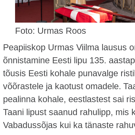
Foto: Urmas Roos
Peapiiskop Urmas Viilma lausus o
õnnistamine Eesti lipu 135. aasta
tõusis Eesti kohale punavalge risti
võõrastele ja kaotust omadele. Taan
pealinna kohale, eestlastest sai r
Taani lipust saanud rahulipp, mis k
Vabadussõjas kui ka tänaste rahu