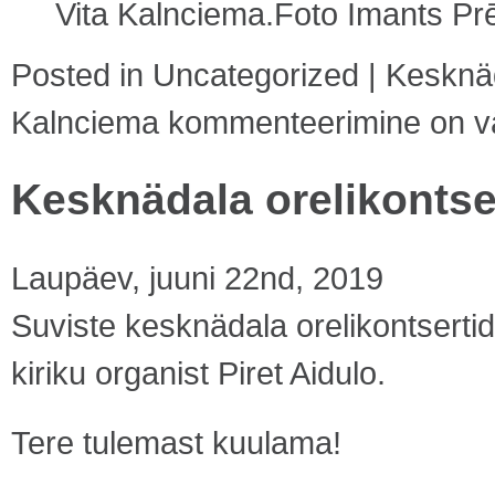
Vita Kalnciema.Foto Imants Prē
Posted in
Uncategorized
|
Kesknäd
Kalnciema
kommenteerimine on väl
Kesknädala orelikontser
Laupäev, juuni 22nd, 2019
Suviste kesknädala orelikontsertide
kiriku organist Piret Aidulo.
Tere tulemast kuulama!