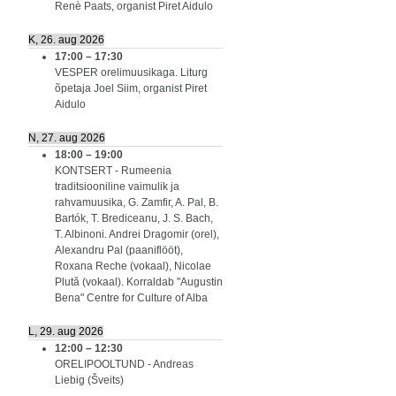
Renè Paats, organist Piret Aidulo
K, 26. aug 2026
17:00
–
17:30
VESPER orelimuusikaga. Liturg
õpetaja Joel Siim, organist Piret
Aidulo
N, 27. aug 2026
18:00
–
19:00
KONTSERT - Rumeenia
traditsiooniline vaimulik ja
rahvamuusika, G. Zamfir, A. Pal, B.
Bartók, T. Brediceanu, J. S. Bach,
T. Albinoni. Andrei Dragomir (orel),
Alexandru Pal (paaniflööt),
Roxana Reche (vokaal), Nicolae
Plută (vokaal). Korraldab "Augustin
Bena" Centre for Culture of Alba
L, 29. aug 2026
12:00
–
12:30
ORELIPOOLTUND - Andreas
Liebig (Šveits)