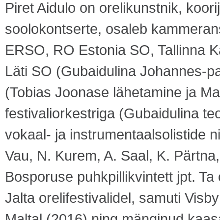
Piret Aidulo on orelikunstnik, koo
soolokontserte, osaleb kammerans
ERSO, RO Estonia SO, Tallinna K
Läti SO (Gubaidulina Johannes-pa
(Tobias Joonase lähetamine ja Mah
festivaliorkestriga (Gubaidulina t
vokaal- ja instrumentaalsolistide n
Vau, N. Kurem, A. Saal, K. Pärtn
Bosporuse puhkpillikvintett jpt. Ta
Jalta orelifestivalidel, samuti Visby
Maltal (2016) ning mänginud kaasa