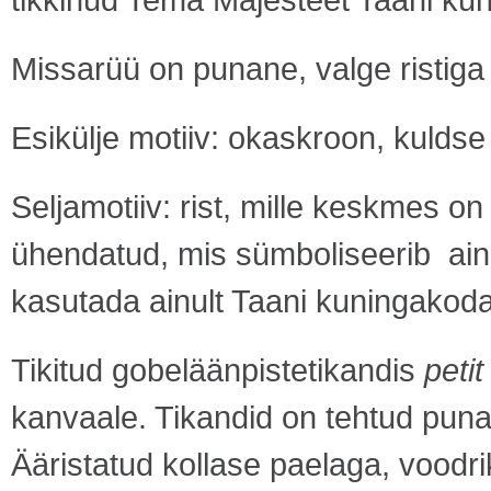
Missarüü on punane, valge ristiga
Esikülje motiiv: okaskroon, kuldse
Seljamotiiv: rist, mille keskmes o
ühendatud, mis sümboliseerib ainu
kasutada ainult Taani kuningakoda
Tikitud gobeläänpistetikandis
petit
kanvaale. Tikandid on tehtud punas
Ääristatud kollase paelaga, voodrik