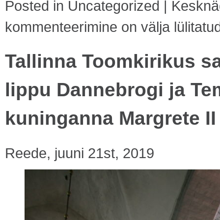
Posted in
Uncategorized
|
Kesknäd
kommenteerimine on välja lülitatu
Tallinna Toomkirikus s
lippu Dannebrogi ja Te
kuninganna Margrete II
Reede, juuni 21st, 2019