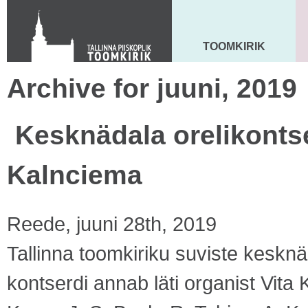
Toom-Kooli 6, 10130 TALLINN
tallinna.toom
@
eelk.ee
+372 644 4140
TOOMKIRIK
MAARJA KIRIK
Archive for juuni, 2019
Kesknädala orelikontse
Kalnciema
Reede, juuni 28th, 2019
Tallinna toomkiriku suviste kesknäd
kontserdi annab läti organist Vita