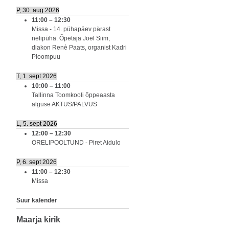
P, 30. aug 2026
11:00
–
12:30
Missa - 14. pühapäev pärast
nelipüha. Õpetaja Joel Siim,
diakon Renè Paats, organist Kadri
Ploompuu
T, 1. sept 2026
10:00
–
11:00
Tallinna Toomkooli õppeaasta
alguse AKTUS/PALVUS
L, 5. sept 2026
12:00
–
12:30
ORELIPOOLTUND - Piret Aidulo
P, 6. sept 2026
11:00
–
12:30
Missa
Suur kalender
Maarja kirik