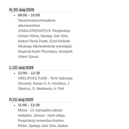
N, 20. aug 2026
09:00
–
10:00
Taasiseseisvumispäeva
oikumeeniline
JUMALATEENISTUS. Peapiiskop
Urmas Viilma, õpetaja Joel Siim,
diakon Renè Paats, Eesti Kirikute
Nõukogu liikmeskirikute esindajad.
Organist Kadri Ploompuu, trompetil
Villem Süvari
L, 22. aug 2026
12:00
–
12:30
ORELIPOOLTUND - Tomi Satomaa
(Soome). Kavas G. A. Homilius, J.
Sibelius, O. Merikanto, A. Pärt
P, 23. aug 2026
11:00
–
12:30
Missa - 13. pühapäev pärast
nelipüha. Jeesus - meie aitaja.
Peapiiskop emeeritus Andres
Põder, õpetaja Joel Siim, diakon