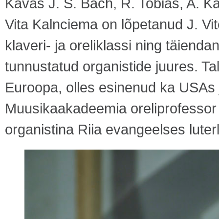
Kavas J. S. Bach, R. Tobias, A. Kal
Vita Kalnciema on lõpetanud J. Vit
klaveri- ja oreliklassi ning täiend
tunnustatud organistide juures. Ta
Euroopa, olles esinenud ka USAs 
Muusikaakadeemia oreliprofessor ja
organistina Riia evangeelses luter