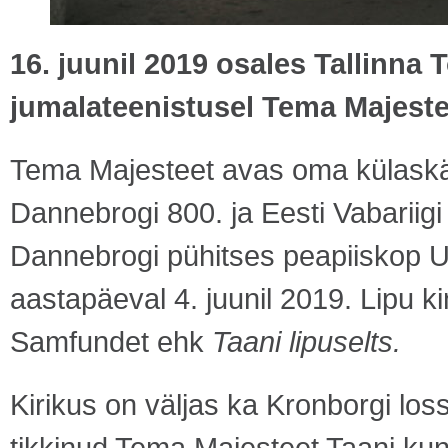
16. juunil 2019 osales Tallinn
jumalateenistusel Tema Majeste
Tema Majesteet avas oma külaskä
Dannebrogi 800. ja Eesti Vabariigi
Dannebrogi pühitses peapiiskop Ur
aastapäeval 4. juunil 2019. Lipu
Samfundet ehk
Taani lipuselts.
Kirikus on väljas ka Kronborgi los
tikkinud Tema Majesteet Taani kun