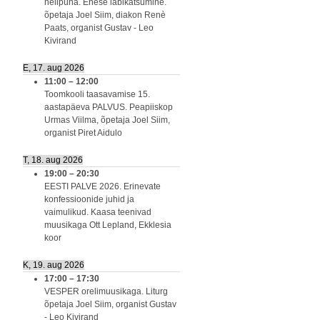
nelipüha. Enese läbikatsumine.
õpetaja Joel Siim, diakon Renè
Paats, organist Gustav - Leo
Kivirand
E, 17. aug 2026
11:00
–
12:00
Toomkooli taasavamise 15.
aastapäeva PALVUS. Peapiiskop
Urmas Viilma, õpetaja Joel Siim,
organist Piret Aidulo
T, 18. aug 2026
19:00
–
20:30
EESTI PALVE 2026. Erinevate
konfessioonide juhid ja
vaimulikud. Kaasa teenivad
muusikaga Ott Lepland, Ekklesia
koor
K, 19. aug 2026
17:00
–
17:30
VESPER orelimuusikaga. Liturg
õpetaja Joel Siim, organist Gustav
- Leo Kivirand