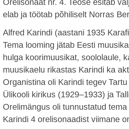
Orelisonaat nr. 4. Teose esitab väl
elab ja töötab põhiliselt Norras Be
Alfred Karindi (aastani 1935 Karafin)
Tema looming jätab Eesti muusikal
hulga koorimuusikat, soololaule, k
muusikaelu rikastas Karindi ka akti
Organistina oli Karindi tegev Tart
Ülikooli kirikus (1929–1933) ja Tal
Orelimängus oli tunnustatud tema
Karindi 4 orelisonaadist viimane on