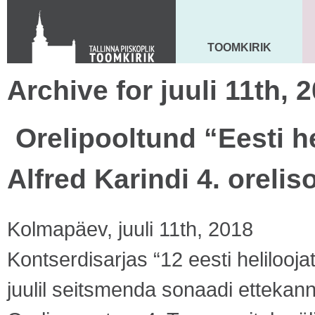
KONTAKT
Toom-Kooli 6, 10130 TALLINN
tallinna.toom
@
eelk.ee
TOOMKIRIK
MAARJA KIRIK
+372 644 4140
Archive for juuli 11th, 
Orelipooltund “Eesti h
Alfred Karindi 4. orelis
Kolmapäev, juuli 11th, 2018
Kontserdisarjas “12 eesti helilooja
juulil seitsmenda sonaadi ettekann