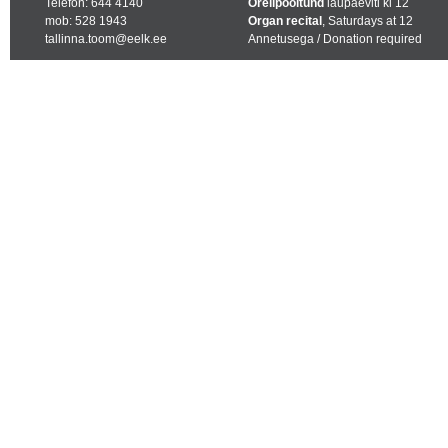
Telefon: 644 4140
Orelipooltund
laupäeviti kl 12
mob: 528 1943
Organ recital
, Saturdays at 12
tallinna.toom@eelk.ee
Annetusega / Donation required