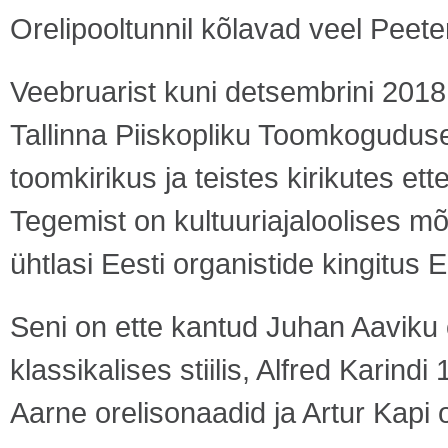
Orelipooltunnil kõlavad veel Peete
Veebruarist kuni detsembrini 2018
Tallinna Piiskopliku Toomkoguduse 
toomkirikus ja teistes kirikutes ett
Tegemist on kultuuriajaloolises m
ühtlasi Eesti organistide kingitus E
Seni on ette kantud Juhan Aaviku 
klassikalises stiilis, Alfred Karind
Aarne orelisonaadid ja Artur Kapi o