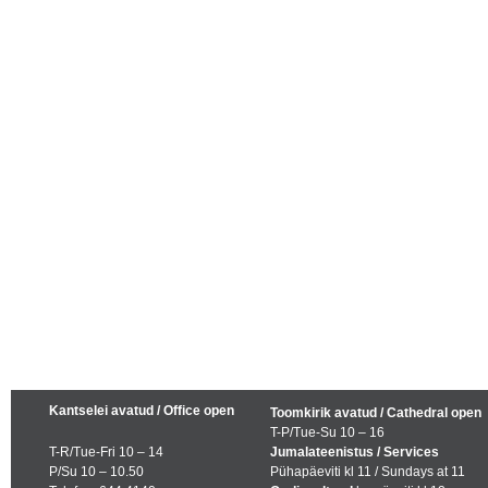
Kantselei avatud / Office open
Toomkirik avatud / Cathedral open
T-P/Tue-Su 10 – 16
T-R/Tue-Fri 10 – 14
Jumalateenistus / Services
P/Su 10 – 10.50
Pühapäeviti kl 11 / Sundays at 11