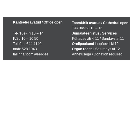
Kantselei avatud / Office open
Toomkirik avatud / Cathedral open
T-P/Tue-Su 10 – 16
T-R/Tue-Fri 10 – 14
Jumalateenistus / Services
P/Su 10 – 10.50
Pühapäeviti kl 11 / Sundays at 11
Telefon: 644 4140
Orelipooltund
laupäeviti kl 12
mob: 528 1943
Organ recital
, Saturdays at 12
tallinna.toom@eelk.ee
Annetusega / Donation required