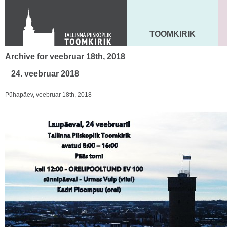
Toom-Kooli 6, 10130 TALLINN
tallinna.toom
@
eelk.ee
+372 644 4140
TOOMKIRIK
MAARJA KIRIK
Archive for veebruar 18th, 2018
24. veebruar 2018
Pühapäev, veebruar 18th, 2018