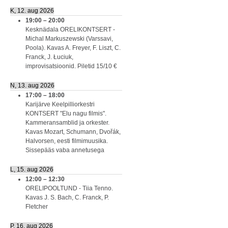
K, 12. aug 2026
19:00
–
20:00
Kesknädala ORELIKONTSERT -
Michal Markuszewski (Varssavi,
Poola). Kavas A. Freyer, F. Liszt, C.
Franck, J. Łuciuk,
improvisatsioonid. Piletid 15/10 €
N, 13. aug 2026
17:00
–
18:00
Karijärve Keelpilliorkestri
KONTSERT "Elu nagu filmis".
Kammeransamblid ja orkester.
Kavas Mozart, Schumann, Dvořák,
Halvorsen, eesti filmimuusika.
Sissepääs vaba annetusega
L, 15. aug 2026
12:00
–
12:30
ORELIPOOLTUND - Tiia Tenno.
Kavas J. S. Bach, C. Franck, P.
Fletcher
P, 16. aug 2026