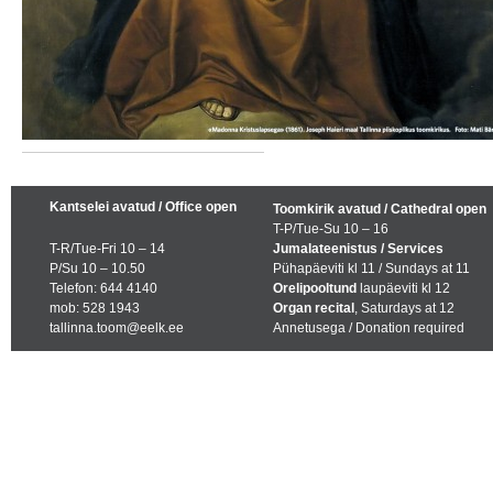
Kantselei avatud / Office open
Toomkirik avatud / Cathedral open
T-P/Tue-Su 10 – 16
T-R/Tue-Fri 10 – 14
Jumalateenistus / Services
P/Su 10 – 10.50
Pühapäeviti kl 11 / Sundays at 11
Telefon: 644 4140
Orelipooltund
laupäeviti kl 12
mob: 528 1943
Organ recital
, Saturdays at 12
tallinna.toom@eelk.ee
Annetusega / Donation required