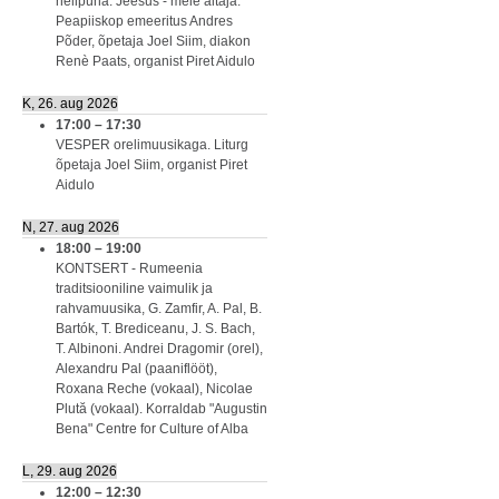
nelipüha. Jeesus - meie aitaja.
Peapiiskop emeeritus Andres
Põder, õpetaja Joel Siim, diakon
Renè Paats, organist Piret Aidulo
K, 26. aug 2026
17:00
–
17:30
VESPER orelimuusikaga. Liturg
õpetaja Joel Siim, organist Piret
Aidulo
N, 27. aug 2026
18:00
–
19:00
KONTSERT - Rumeenia
traditsiooniline vaimulik ja
rahvamuusika, G. Zamfir, A. Pal, B.
Bartók, T. Brediceanu, J. S. Bach,
T. Albinoni. Andrei Dragomir (orel),
Alexandru Pal (paaniflööt),
Roxana Reche (vokaal), Nicolae
Plută (vokaal). Korraldab "Augustin
Bena" Centre for Culture of Alba
L, 29. aug 2026
12:00
–
12:30