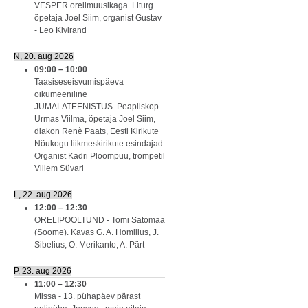
VESPER orelimuusikaga. Liturg
õpetaja Joel Siim, organist Gustav
- Leo Kivirand
N, 20. aug 2026
09:00
–
10:00
Taasiseseisvumispäeva
oikumeeniline
JUMALATEENISTUS. Peapiiskop
Urmas Viilma, õpetaja Joel Siim,
diakon Renè Paats, Eesti Kirikute
Nõukogu liikmeskirikute esindajad.
Organist Kadri Ploompuu, trompetil
Villem Süvari
L, 22. aug 2026
12:00
–
12:30
ORELIPOOLTUND - Tomi Satomaa
(Soome). Kavas G. A. Homilius, J.
Sibelius, O. Merikanto, A. Pärt
P, 23. aug 2026
11:00
–
12:30
Missa - 13. pühapäev pärast