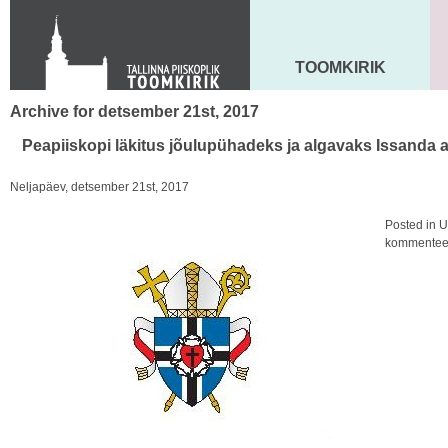
KONTAKT
Toom-Kooli 6, 10130 TALLINN
tallinna.toom
@
eelk.ee
TOOMKIRIK
MAARJA KIRIK
+372 644 4140
Archive for detsember 21st, 2017
Peapiiskopi läkitus jõulupühadeks ja algavaks Issanda 
Neljapäev, detsember 21st, 2017
Posted in
U
kommenteeri