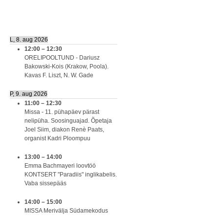
L, 8. aug 2026
12:00
–
12:30
ORELIPOOLTUND - Dariusz
Bakowski-Kois (Krakow, Poola).
Kavas F. Liszt, N. W. Gade
P, 9. aug 2026
11:00
–
12:30
Missa - 11. pühapäev pärast
nelipüha. Soosinguajad. Õpetaja
Joel Siim, diakon Renè Paats,
organist Kadri Ploompuu
13:00
–
14:00
Emma Bachmayeri loovtöö
KONTSERT "Paradiis" inglikabelis.
Vaba sissepääs
14:00
–
15:00
MISSA Merivälja Südamekodus