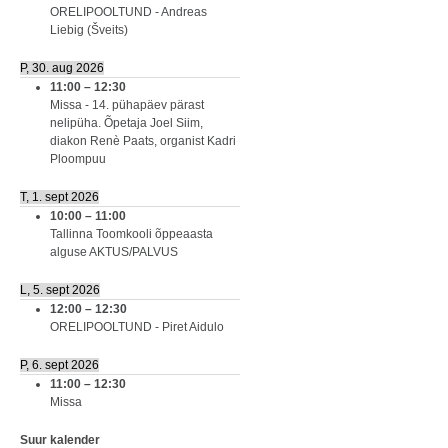
ORELIPOOLTUND - Andreas
Liebig (Šveits)
P, 30. aug 2026
11:00
–
12:30
Missa - 14. pühapäev pärast
nelipüha. Õpetaja Joel Siim,
diakon Renè Paats, organist Kadri
Ploompuu
T, 1. sept 2026
10:00
–
11:00
Tallinna Toomkooli õppeaasta
alguse AKTUS/PALVUS
L, 5. sept 2026
12:00
–
12:30
ORELIPOOLTUND - Piret Aidulo
P, 6. sept 2026
11:00
–
12:30
Missa
Suur kalender