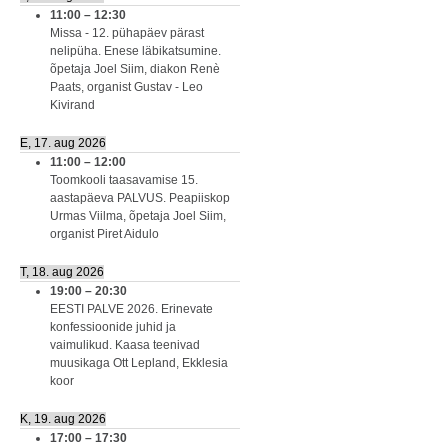
11:00
–
12:30
Missa - 12. pühapäev pärast
nelipüha. Enese läbikatsumine.
õpetaja Joel Siim, diakon Renè
Paats, organist Gustav - Leo
Kivirand
E, 17. aug 2026
11:00
–
12:00
Toomkooli taasavamise 15.
aastapäeva PALVUS. Peapiiskop
Urmas Viilma, õpetaja Joel Siim,
organist Piret Aidulo
T, 18. aug 2026
19:00
–
20:30
EESTI PALVE 2026. Erinevate
konfessioonide juhid ja
vaimulikud. Kaasa teenivad
muusikaga Ott Lepland, Ekklesia
koor
K, 19. aug 2026
17:00
–
17:30