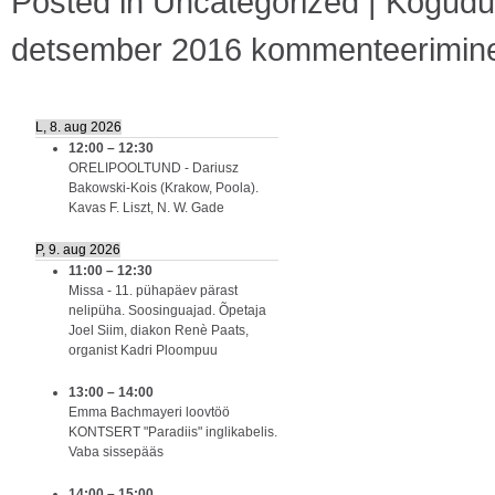
Posted in
Uncategorized
|
Kogudus
detsember 2016
kommenteerimine o
L, 8. aug 2026
12:00
–
12:30
ORELIPOOLTUND - Dariusz
Bakowski-Kois (Krakow, Poola).
Kavas F. Liszt, N. W. Gade
P, 9. aug 2026
11:00
–
12:30
Missa - 11. pühapäev pärast
nelipüha. Soosinguajad. Õpetaja
Joel Siim, diakon Renè Paats,
organist Kadri Ploompuu
13:00
–
14:00
Emma Bachmayeri loovtöö
KONTSERT "Paradiis" inglikabelis.
Vaba sissepääs
14:00
–
15:00