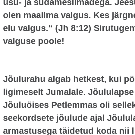
usu- ja südamesilmadega. Jees
olen maailma valgus. Kes järgne
elu valgus.“ (Jh 8:12) Sirutug
valguse poole!
Jõulurahu algab hetkest, kui pö
ligimeselt Jumalale. Jõululapse
Jõuluöises Petlemmas oli selle
seekordsete jõulude ajal Jõulu
armastusega täidetud koda nii l