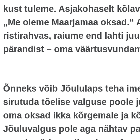
kust tuleme. Asjakohaselt kõla
„Me oleme Maarjamaa oksad.“ Ar
ristirahvas, raiume end lahti juu
pärandist – oma väärtusvundam
Õnneks võib Jõululaps teha imet
sirutuda tõelise valguse poole 
oma oksad ikka kõrgemale ja kõ
Jõuluvalgus pole aga nähtav pal