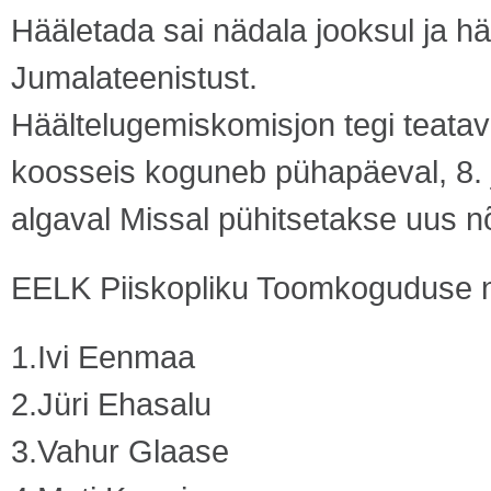
Hääletada sai nädala jooksul ja h
Jumalateenistust.
Häältelugemiskomisjon tegi teatav
koosseis koguneb pühapäeval, 8. j
algaval Missal pühitsetakse uus 
EELK Piiskopliku Toomkoguduse nõ
1.Ivi Eenmaa
2.Jüri Ehasalu
3.Vahur Glaase