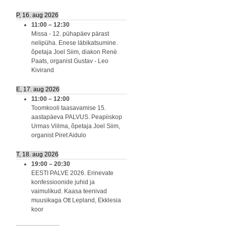
P, 16. aug 2026
11:00
–
12:30
Missa - 12. pühapäev pärast
nelipüha. Enese läbikatsumine.
õpetaja Joel Siim, diakon Renè
Paats, organist Gustav - Leo
Kivirand
E, 17. aug 2026
11:00
–
12:00
Toomkooli taasavamise 15.
aastapäeva PALVUS. Peapiiskop
Urmas Viilma, õpetaja Joel Siim,
organist Piret Aidulo
T, 18. aug 2026
19:00
–
20:30
EESTI PALVE 2026. Erinevate
konfessioonide juhid ja
vaimulikud. Kaasa teenivad
muusikaga Ott Lepland, Ekklesia
koor