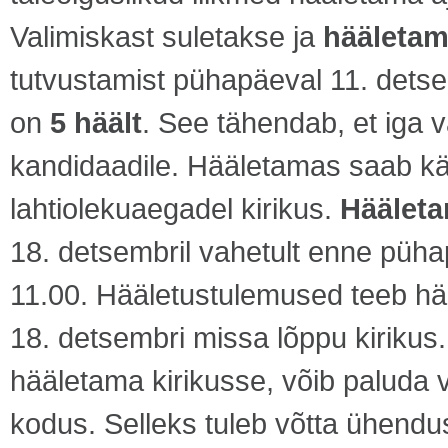
Valimiskast suletakse ja
hääletam
tutvustamist pühapäeval 11. detsemb
on
5 häält
. See tähendab, et iga v
kandidaadile. Hääletamas saab käi
lahtiolekuaegadel kirikus.
Hääleta
18. detsembril vahetult enne püha
11.00. Hääletustulemused teeb hä
18. detsembri missa lõppu kirikus.
hääletama kirikusse, võib paluda v
kodus. Selleks tuleb võtta ühendu