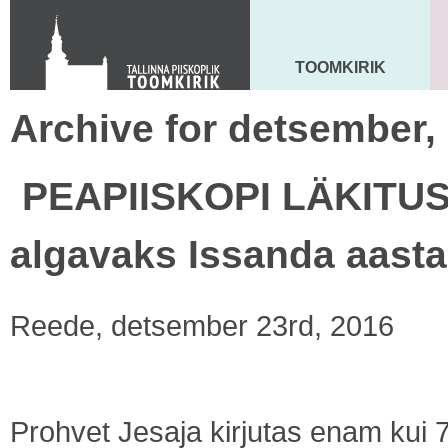
KONTAKT
Toom-Kooli 6, 10130 TALLINN
tallinna.toom
@
eelk.ee
TOOMKIRIK
MAARJA KIRIK
+372 644 4140
Archive for detsember,
PEAPIISKOPI LÄKITUS 
algavaks Issanda aast
Reede, detsember 23rd, 2016
Prohvet Jesaja kirjutas enam kui 