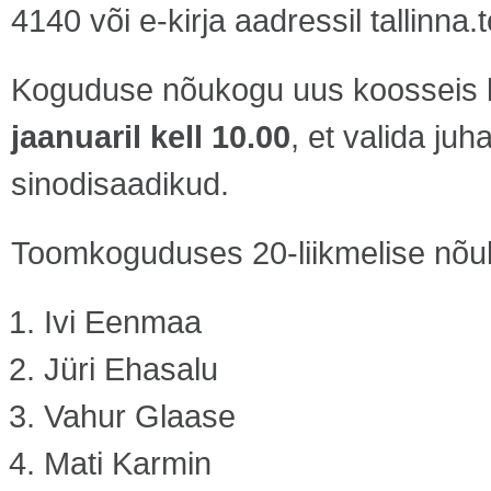
4140 või e-kirja aadressil
tallinna
Koguduse nõukogu uus koosseis 
jaanuaril kell 10.00
, et valida juh
sinodisaadikud.
Toomkoguduses 20-liikmelise nõu
Ivi Eenmaa
Jüri Ehasalu
Vahur Glaase
Mati Karmin