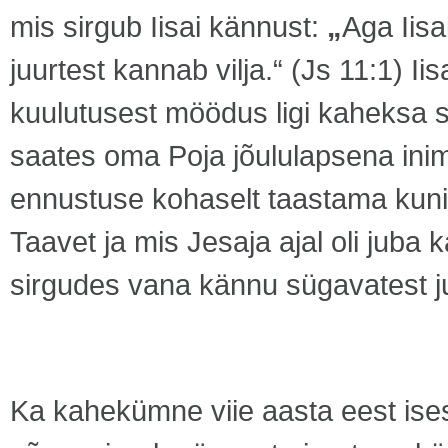
mis sirgub Iisai kännust:
„
Aga Iisa
juurtest kannab vilja.“ (Js 11:1) Iis
kuulutusest möödus ligi kaheksa s
saates oma Poja jõululapsena inime
ennustuse kohaselt taastama kuning
Taavet ja mis Jesaja ajal oli juba
sirgudes vana kännu sügavatest ju
Ka kahekümne viie aasta eest ise