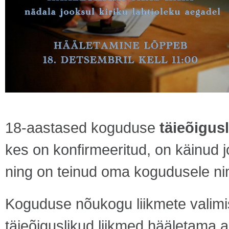
18-aastased koguduse
täieõigus
kes on konfirmeeritud, on käinud j
ning on teinud oma kogudusele n
Koguduse nõukogu liikmete valim
täieõiguslikud liikmed hääletama