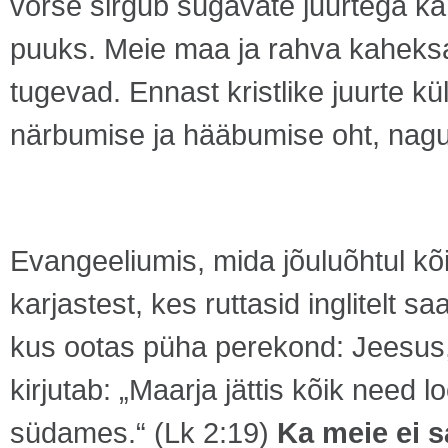
võrse sirgub sügavate juurtega k
puuks. Meie maa ja rahva kaheksa 
tugevad. Ennast kristlike juurte kü
närbumise ja hääbumise oht, nagu
Evangeeliumis, mida jõuluõhtul kõi
karjastest, kes ruttasid inglitelt
kus ootas püha perekond: Jeesus,
kirjutab: „Maarja jättis kõik need
südames.“ (Lk 2:19)
Ka
meie ei 