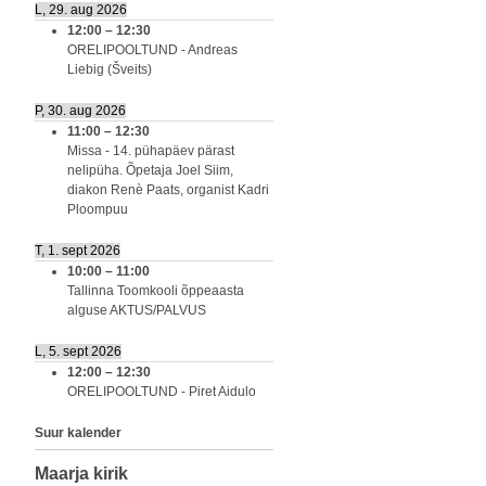
L, 29. aug 2026
12:00
–
12:30
ORELIPOOLTUND - Andreas
Liebig (Šveits)
P, 30. aug 2026
11:00
–
12:30
Missa - 14. pühapäev pärast
nelipüha. Õpetaja Joel Siim,
diakon Renè Paats, organist Kadri
Ploompuu
T, 1. sept 2026
10:00
–
11:00
Tallinna Toomkooli õppeaasta
alguse AKTUS/PALVUS
L, 5. sept 2026
12:00
–
12:30
ORELIPOOLTUND - Piret Aidulo
Suur kalender
Maarja kirik