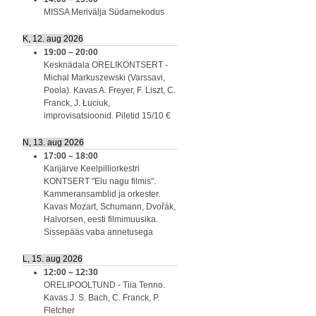
MISSA Merivälja Südamekodus
K, 12. aug 2026
19:00
–
20:00
Kesknädala ORELIKONTSERT -
Michal Markuszewski (Varssavi,
Poola). Kavas A. Freyer, F. Liszt, C.
Franck, J. Łuciuk,
improvisatsioonid. Piletid 15/10 €
N, 13. aug 2026
17:00
–
18:00
Karijärve Keelpilliorkestri
KONTSERT "Elu nagu filmis".
Kammeransamblid ja orkester.
Kavas Mozart, Schumann, Dvořák,
Halvorsen, eesti filmimuusika.
Sissepääs vaba annetusega
L, 15. aug 2026
12:00
–
12:30
ORELIPOOLTUND - Tiia Tenno.
Kavas J. S. Bach, C. Franck, P.
Fletcher