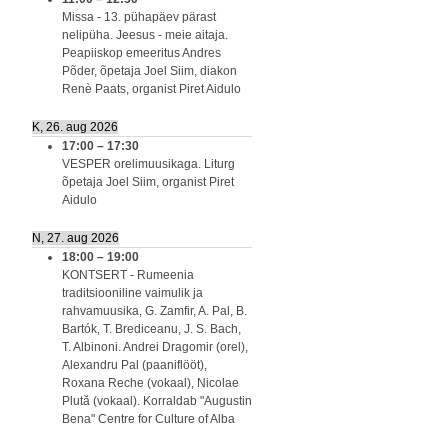
Missa - 13. pühapäev pärast
nelipüha. Jeesus - meie aitaja.
Peapiiskop emeeritus Andres
Põder, õpetaja Joel Siim, diakon
Renè Paats, organist Piret Aidulo
K, 26. aug 2026
17:00
–
17:30
VESPER orelimuusikaga. Liturg
õpetaja Joel Siim, organist Piret
Aidulo
N, 27. aug 2026
18:00
–
19:00
KONTSERT - Rumeenia
traditsiooniline vaimulik ja
rahvamuusika, G. Zamfir, A. Pal, B.
Bartók, T. Brediceanu, J. S. Bach,
T. Albinoni. Andrei Dragomir (orel),
Alexandru Pal (paaniflööt),
Roxana Reche (vokaal), Nicolae
Plută (vokaal). Korraldab "Augustin
Bena" Centre for Culture of Alba