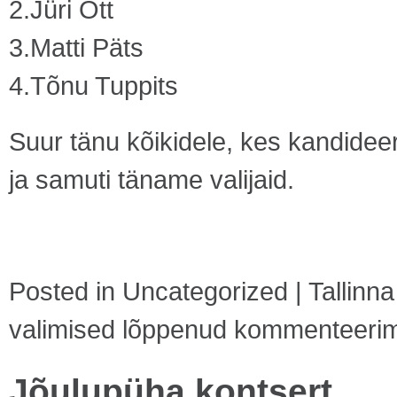
2.Jüri Ott
3.Matti Päts
4.Tõnu Tuppits
Suur tänu kõikidele, kes kandide
ja samuti täname valijaid.
Posted in
Uncategorized
|
Tallinn
valimised lõppenud
kommenteerimin
Jõulupüha kontsert