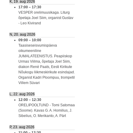
K, 19. aug 2026
17:00
–
17:30
VESPER orelimuusikaga. Liturg
õpetaja Joel Siim, organist Gustav
- Leo Kivirand
N, 20. aug 2026
09:00
–
10:00
Taasiseseisvumispäeva
oikumeeniline
JUMALATEENISTUS. Peapiiskop
Urmas Viilma, õpetaja Joel Siim,
diakon Renè Paats, Eesti Kirikute
Nõukogu liikmeskirikute esindajad.
Organist Kadri Ploompuu, trompetil
Villem Süvari
L, 22. aug 2026
12:00
–
12:30
ORELIPOOLTUND - Tomi Satomaa
(Soome). Kavas G. A. Homilius, J.
Sibelius, O. Merikanto, A. Pärt
P, 23. aug 2026
11:00
–
12:30