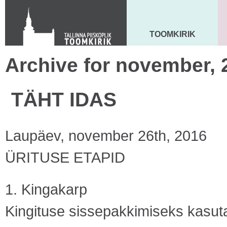
KONTAKT
Toom-Kooli 6, 10130 TALLINN
tallinna.toom
@
eelk.ee
TOOMKIRIK
MAARJA KIRIK
+372 644 4140
Archive for november, 
TÄHT IDAS
Laupäev, november 26th, 2016
ÜRITUSE ETAPID
1. Kingakarp
Kingituse sissepakkimiseks kasut