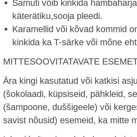
Samuti võib kinkida hambaharj
käterätiku,sooja pleedi.
Karamellid või kõvad kommid on
kinkida ka T-särke või mõne eht
MITTESOOVITATAVATE ESEMET
Ära kingi kasutatud või katkisi asj
(šokolaadi, küpsiseid, pähkleid, s
(šampoone, duššigeele) või kergest
savist nõusid) esemeid, ka mitte 