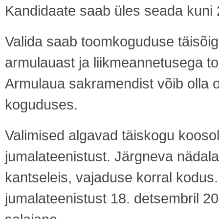
Kandidaate saab üles seada kuni 
Valida saab toomkoguduse täisõigu
armulauast ja liikmeannetusega to
Armulaua sakramendist võib olla
koguduses.
Valimised algavad täiskogu koosol
jumalateenistust. Järgneva nädal
kantseleis, vajaduse korral kodus
jumalateenistust 18. detsembril 2