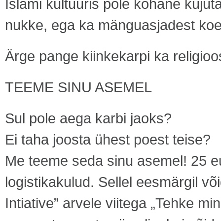
Islami kultuuris pole kohane kujut
nukke, ega ka mänguasjadest koera
Ärge pange kiinkekarpi ka religioo
TEEME SINU ASEMEL
Sul pole aega karbi jaoks?
Ei taha joosta ühest poest teise?
Me teeme seda sinu asemel! 25 eu
logistikakulud. Sellel eesmärgil v
Intiative” arvele viitega „Tehke m