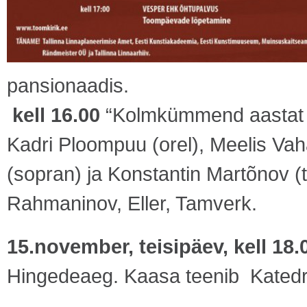
pansionaadis.
kell 16.00
“Kolmkümmend aastat or
Kadri Ploompuu (orel), Meelis Vaha
(sopran) ja Konstantin Martõnov (
Rahmaninov, Eller, Tamverk.
15.november, teisipäev, kell 18.
Hingedeaeg. Kaasa teenib Katedr