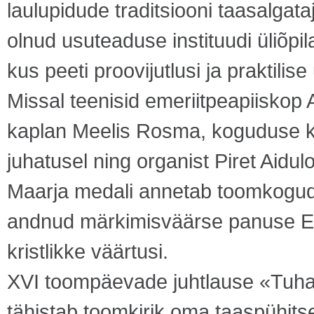
laulupidude traditsiooni taasalgata
olnud usuteaduse instituudi üliõpi
kus peeti proovijutlusi ja praktili
Missal teenisid emeriitpeapiiskop
kaplan Meelis Rosma, koguduse k
juhatusel ning organist Piret Aidulo
Maarja medali annetab toomkogud
andnud märkimisväärse panuse Eest
kristlikke väärtusi.
XVI toompäevade juhtlause «Tuhas
tähistab toomkirik oma taaspühits