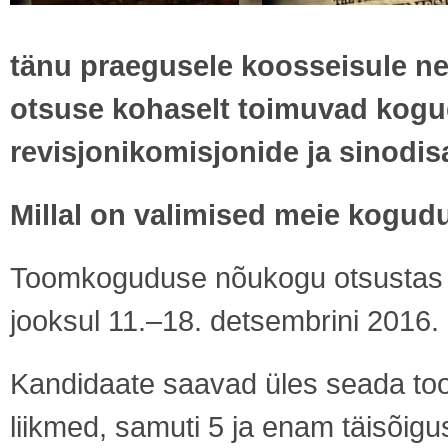
tänu praegusele koosseisule n
otsuse kohaselt toimuvad kogu
revisjonikomisjonide ja sinodis
Millal on valimised meie kogud
Toomkoguduse nõukogu otsustas 
jooksul 11.–18. detsembrini 2016.
Kandidaate saavad üles seada t
liikmed, samuti 5 ja enam täisõigu