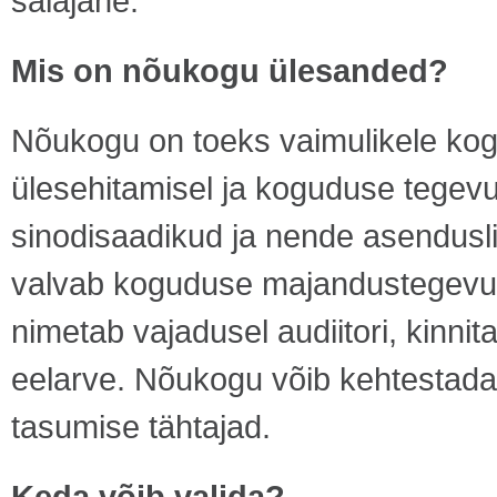
salajane.
Mis on nõukogu ülesanded?
Nõukogu on toeks vaimulikele kogu
ülesehitamisel ja koguduse tegevu
sinodisaadikud ja nende asendusli
valvab koguduse majandustegevus
nimetab vajadusel audiitori, kinn
eelarve. Nõukogu võib kehtestad
tasumise tähtajad.
Keda võib valida?