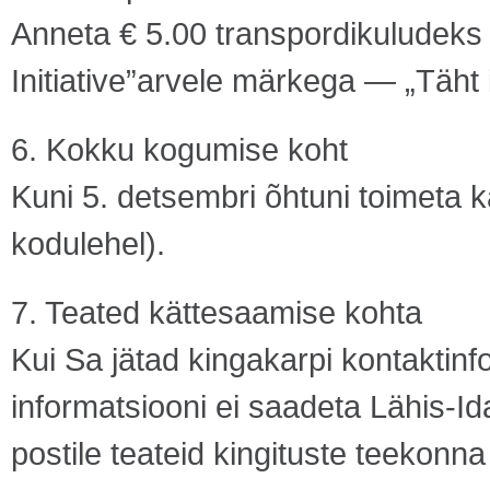
Anneta € 5.00 transpordikuludeks i
Initiative”arvele märkega — „Täht 
6. Kokku kogumise koht
Kuni 5. detsembri õhtuni toimeta 
kodulehel).
7. Teated kättesaamise kohta
Kui Sa jätad kingakarpi kontaktinf
informatsiooni ei saadeta Lähis-Id
postile teateid kingituste teekonna