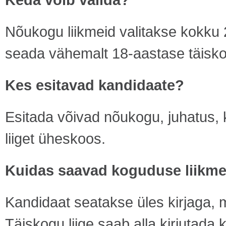
Nõukogu liikmeid valitakse kokku 2
seada vähemalt 18-aastase täiskog
Kes esitavad kandidaate?
Esitada võivad nõukogu, juhatus, 
liiget üheskoos.
Kuidas saavad koguduse liikme
Kandidaat seatakse üles kirjaga, 
Täiskogu liige saab alla kirjutada 