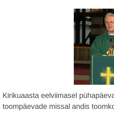
Kirikuaasta eelviimasel pühapäeva
toompäevade missal andis toomk