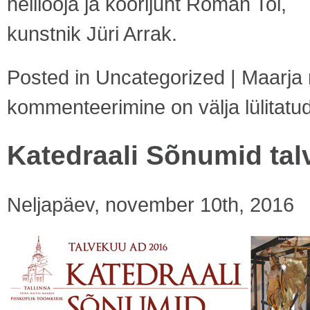
helilooja ja koorijuht Roman Toi,
kunstnik Jüri Arrak.
Posted in
Uncategorized
|
Maarja 
kommenteerimine on välja lülitatu
Katedraali Sõnumid ta
Neljapäev, november 10th, 2016