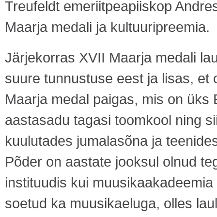
Treufeldt emeriitpeapiiskop Andre
Maarja medali ja kultuuripreemia.
Järjekorras XVII Maarja medali l
suure tunnustuse eest ja lisas, et
Maarja medal paigas, mis on üks Ees
aastasadu tagasi toomkool ning sii
kuulutades jumalasõna ja teenides
Põder on aastate jooksul olnud te
instituudis kui muusikaakadeemia v
soetud ka muusikaeluga, olles laul