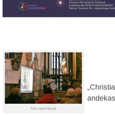
„Christi
andekas“
Foto: Ingrid Mäsak