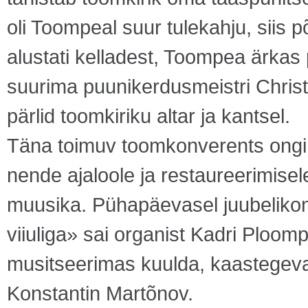
oli Toompeal suur tulekahju, siis 
alustati kelladest, Toompea ärkas 
suurima puunikerdusmeistri Christ
pärlid toomkiriku altar ja kantsel.
Täna toimuv toomkonverents ongi 
nende ajaloole ja restaureerimis
muusika. Pühapäevasel juubelikon
viiuliga» sai organist Kadri Ploomp
musitseerimas kuulda, kaastegevad 
Konstantin Martõnov.