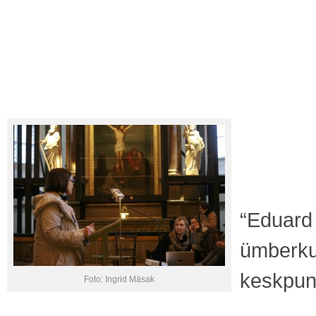
“Eduard 
ümberkuj
keskpunk
Foto: Ingrid Mäsak