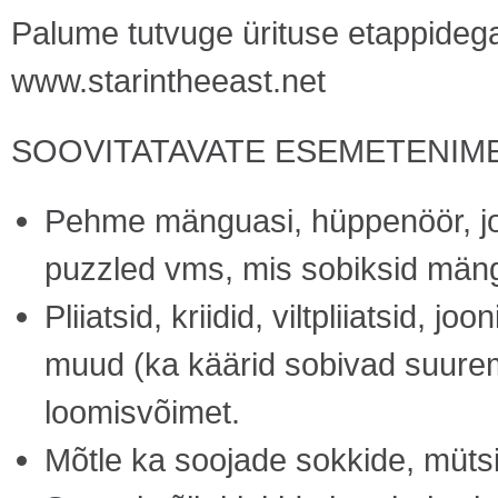
Palume tutvuge ürituse etappidega
www.starintheeast.net
SOOVITATAVATE ESEMETENIME
Pehme mänguasi, hüppenöör, jojo
puzzled vms, mis sobiksid män
Pliiatsid, kriidid, viltpliiatsid, 
muud (ka käärid sobivad suurem
loomisvõimet.
Mõtle ka soojade sokkide, mütsi