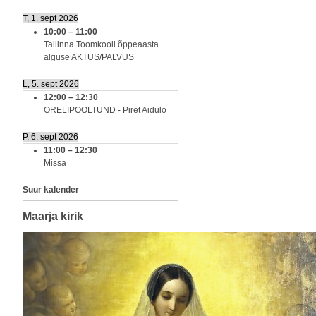
T, 1. sept 2026
10:00
–
11:00
Tallinna Toomkooli õppeaasta
alguse AKTUS/PALVUS
L, 5. sept 2026
12:00
–
12:30
ORELIPOOLTUND - Piret Aidulo
P, 6. sept 2026
11:00
–
12:30
Missa
Suur kalender
Maarja kirik