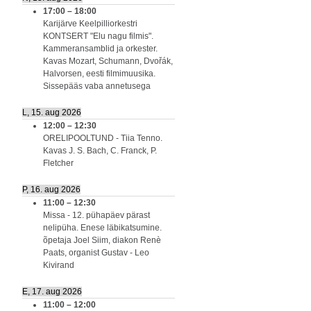
17:00
–
18:00
Karijärve Keelpilliorkestri
KONTSERT "Elu nagu filmis".
Kammeransamblid ja orkester.
Kavas Mozart, Schumann, Dvořák,
Halvorsen, eesti filmimuusika.
Sissepääs vaba annetusega
L, 15. aug 2026
12:00
–
12:30
ORELIPOOLTUND - Tiia Tenno.
Kavas J. S. Bach, C. Franck, P.
Fletcher
P, 16. aug 2026
11:00
–
12:30
Missa - 12. pühapäev pärast
nelipüha. Enese läbikatsumine.
õpetaja Joel Siim, diakon Renè
Paats, organist Gustav - Leo
Kivirand
E, 17. aug 2026
11:00
–
12:00