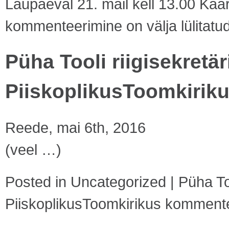
Laupäeval 21. mail kell 13.00 Ka
kommenteerimine on välja lülitatu
Püha Tooli riigisekretäri
PiiskoplikusToomkirik
Reede, mai 6th, 2016
(veel …)
Posted in
Uncategorized
|
Püha Too
PiiskoplikusToomkirikus
kommenteer