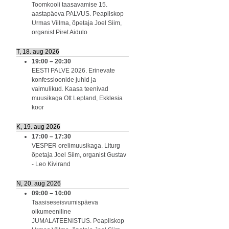
Toomkooli taasavamise 15.
aastapäeva PALVUS. Peapiiskop
Urmas Viilma, õpetaja Joel Siim,
organist Piret Aidulo
T, 18. aug 2026
19:00
–
20:30
EESTI PALVE 2026. Erinevate
konfessioonide juhid ja
vaimulikud. Kaasa teenivad
muusikaga Ott Lepland, Ekklesia
koor
K, 19. aug 2026
17:00
–
17:30
VESPER orelimuusikaga. Liturg
õpetaja Joel Siim, organist Gustav
- Leo Kivirand
N, 20. aug 2026
09:00
–
10:00
Taasiseseisvumispäeva
oikumeeniline
JUMALATEENISTUS. Peapiiskop