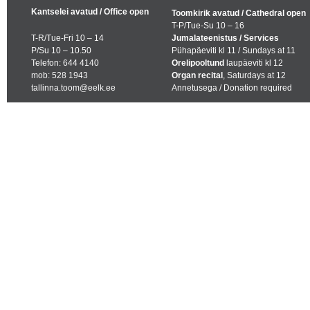
Kantselei avatud / Office open
Toomkirik avatud / Cathedral open
T-P/Tue-Su 10 – 16
T-R/Tue-Fri 10 – 14
Jumalateenistus / Services
P/Su 10 – 10.50
Pühapäeviti kl 11 / Sundays at 11
Telefon: 644 4140
Orelipooltund
laupäeviti kl 12
mob: 528 1943
Organ recital
, Saturdays at 12
tallinna.toom@eelk.ee
Annetusega / Donation required