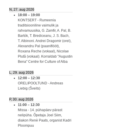
N, 27. aug 2026
18:00
–
19:00
KONTSERT - Rumeenia
traditsiooniline vaimulik ja
rahvamuusika, G. Zamfir, A. Pal, B.
Bartók, T. Brediceanu, J. S. Bach,
T. Albinoni. Andrei Dragomir (orel),
Alexandru Pal (paaniflööt),
Roxana Reche (vokaal), Nicolae
Plută (vokaal). Korraldab "Augustin
Bena" Centre for Culture of Alba
L, 29. aug 2026
12:00
–
12:30
ORELIPOOLTUND - Andreas
Liebig (Šveits)
P, 30. aug 2026
11:00
–
12:30
Missa - 14. pühapäev pärast
nelipüha. Õpetaja Joel Siim,
diakon Renè Paats, organist Kadri
Ploompuu