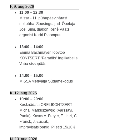
P, 9. aug 2026
11:00
–
12:30
Missa - 11. pühapäev pärast
nelipüha. Soosinguajad. Õpetaja
Joel Siim, diakon Renè Paats,
organist Kadri Ploompuu
13:00
–
14:00
Emma Bachmayeri loovtöö
KONTSERT "Paradiis" inglikabelis.
Vaba sissepääs
14:00
–
15:00
MISSA Merivälja Südamekodus
K, 12. aug 2026
19:00
–
20:00
Kesknädala ORELIKONTSERT -
Michal Markuszewski (Varssavi,
Poola). Kavas A. Freyer, F. Liszt, C.
Franck, J. Łuciuk,
improvisatsioonid. Piletid 15/10 €
N, 13. aug 2026