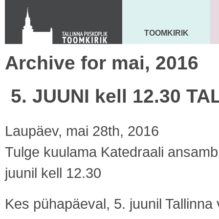
Toom-Kooli 6, 10130 TALLINN
tallinna.toom
@
eelk.ee
+372 644 4140
TOOMKIRIK
MAARJA KIRIK
Archive for mai, 2016
5. JUUNI kell 12.30 
Laupäev, mai 28th, 2016
Tulge kuulama Katedraali ansambli
juunil kell 12.30
Kes pühapäeval, 5. juunil Tallinna