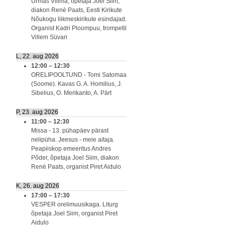
Urmas Viilma, õpetaja Joel Siim,
diakon Renè Paats, Eesti Kirikute
Nõukogu liikmeskirikute esindajad.
Organist Kadri Ploompuu, trompetil
Villem Süvari
L, 22. aug 2026
12:00
–
12:30
ORELIPOOLTUND - Tomi Satomaa
(Soome). Kavas G. A. Homilius, J.
Sibelius, O. Merikanto, A. Pärt
P, 23. aug 2026
11:00
–
12:30
Missa - 13. pühapäev pärast
nelipüha. Jeesus - meie aitaja.
Peapiiskop emeeritus Andres
Põder, õpetaja Joel Siim, diakon
Renè Paats, organist Piret Aidulo
K, 26. aug 2026
17:00
–
17:30
VESPER orelimuusikaga. Liturg
õpetaja Joel Siim, organist Piret
Aidulo