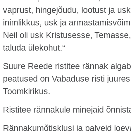
vaprust, hingejõudu, lootust ja usk
inimlikkus, usk ja armastamisvõime
Neil oli usk Kristusesse, Temasse
taluda ülekohut.“
Suure Reede ristitee rännak algab k
peatused on Vabaduse risti juures, 
Toomkirikus.
Ristitee rännakule minejaid õnnis
Rännakumõtisklusi ja palveid lo