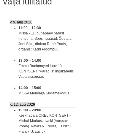
välja lülitatud
P, 9. aug 2026
11:00
–
12:30
Missa - 11. pühapäev pärast
nelipüha. Soosinguajad. Õpetaja
Joel Siim, diakon Renè Paats,
organist Kadri Ploompuu
13:00
–
14:00
Emma Bachmayeri loovtöö
KONTSERT "Paradiis" inglikabelis.
Vaba sissepääs
14:00
–
15:00
MISSA Merivälja Südamekodus
K, 12. aug 2026
19:00
–
20:00
Kesknädala ORELIKONTSERT -
Michal Markuszewski (Varssavi,
Poola). Kavas A. Freyer, F. Liszt, C.
Franck, J. Łuciuk,