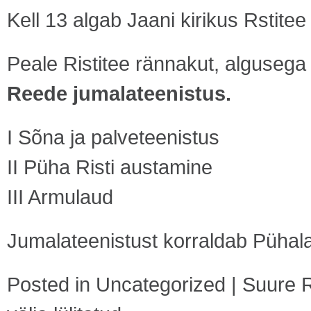
Kell 13 algab Jaani kirikus Rstitee
Peale Ristitee rännakut, algusega 
Reede jumalateenistus.
I Sõna ja palveteenistus
II Püha Risti austamine
III Armulaud
Jumalateenistust korraldab Pühala
Posted in
Uncategorized
|
Suure R