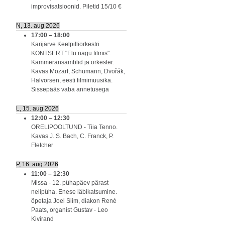
improvisatsioonid. Piletid 15/10 €
N, 13. aug 2026
17:00
–
18:00
Karijärve Keelpilliorkestri
KONTSERT "Elu nagu filmis".
Kammeransamblid ja orkester.
Kavas Mozart, Schumann, Dvořák,
Halvorsen, eesti filmimuusika.
Sissepääs vaba annetusega
L, 15. aug 2026
12:00
–
12:30
ORELIPOOLTUND - Tiia Tenno.
Kavas J. S. Bach, C. Franck, P.
Fletcher
P, 16. aug 2026
11:00
–
12:30
Missa - 12. pühapäev pärast
nelipüha. Enese läbikatsumine.
õpetaja Joel Siim, diakon Renè
Paats, organist Gustav - Leo
Kivirand