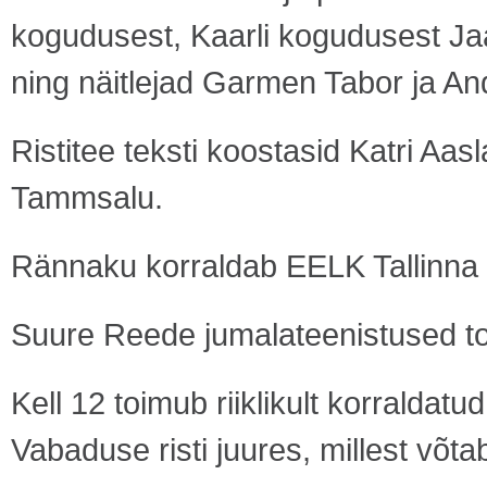
kogudusest, Kaarli kogudusest J
ning näitlejad Garmen Tabor ja An
Ristitee teksti koostasid Katri Aa
Tammsalu.
Rännaku korraldab EELK Tallinna
Suure Reede jumalateenistused toi
Kell 12 toimub riiklikult korralda
Vabaduse risti juures, millest võ