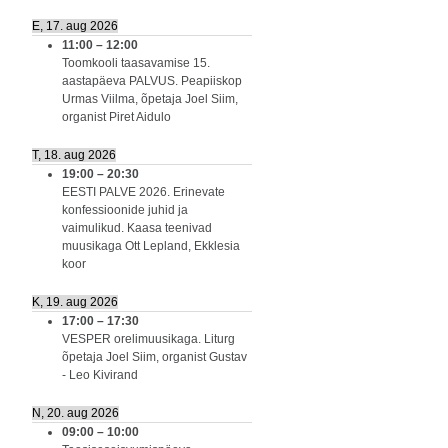
E, 17. aug 2026
11:00
–
12:00
Toomkooli taasavamise 15.
aastapäeva PALVUS. Peapiiskop
Urmas Viilma, õpetaja Joel Siim,
organist Piret Aidulo
T, 18. aug 2026
19:00
–
20:30
EESTI PALVE 2026. Erinevate
konfessioonide juhid ja
vaimulikud. Kaasa teenivad
muusikaga Ott Lepland, Ekklesia
koor
K, 19. aug 2026
17:00
–
17:30
VESPER orelimuusikaga. Liturg
õpetaja Joel Siim, organist Gustav
- Leo Kivirand
N, 20. aug 2026
09:00
–
10:00