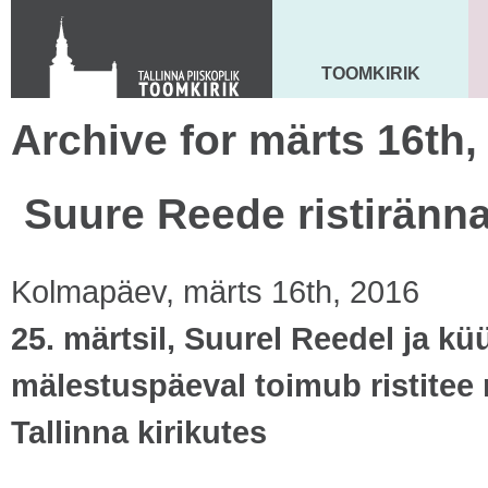
Toom-Kooli 6, 10130 TALLINN
tallinna.toom
@
eelk.ee
+372 644 4140
TOOMKIRIK
MAARJA KIRIK
Archive for märts 16th,
Suure Reede ristiränn
Kolmapäev, märts 16th, 2016
25. märtsil, Suurel Reedel ja k
mälestuspäeval toimub ristitee
Tallinna kirikutes