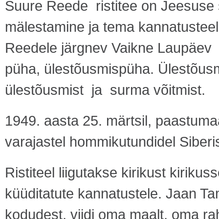
Suure Reede ristitee on Jeesus
mälestamine ja tema kannatusteel
Reedele järgnev Vaikne Laupäev j
püha, ülestõusmispüha. Ülestõusm
ülestõusmist ja surma võitmist.
1949. aasta 25. märtsil, paastuma
varajastel hommikutundidel Siberiss
Ristiteel liigutakse kirikust kiriku
küüditatute kannatustele. Jaan T
kodudest, viidi oma maalt, oma ra