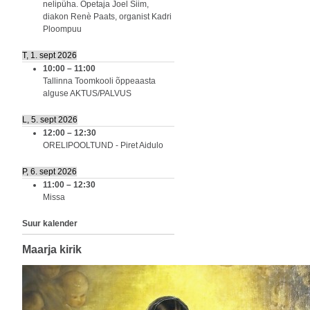
nelipüha. Õpetaja Joel Siim,
diakon Renè Paats, organist Kadri
Ploompuu
T, 1. sept 2026
10:00
–
11:00
Tallinna Toomkooli õppeaasta
alguse AKTUS/PALVUS
L, 5. sept 2026
12:00
–
12:30
ORELIPOOLTUND - Piret Aidulo
P, 6. sept 2026
11:00
–
12:30
Missa
Suur kalender
Maarja kirik