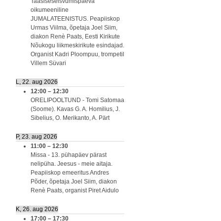
Taasiseseisvumispäeva
oikumeeniline
JUMALATEENISTUS. Peapiiskop
Urmas Viilma, õpetaja Joel Siim,
diakon Renè Paats, Eesti Kirikute
Nõukogu liikmeskirikute esindajad.
Organist Kadri Ploompuu, trompetil
Villem Süvari
L, 22. aug 2026
12:00
–
12:30
ORELIPOOLTUND - Tomi Satomaa
(Soome). Kavas G. A. Homilius, J.
Sibelius, O. Merikanto, A. Pärt
P, 23. aug 2026
11:00
–
12:30
Missa - 13. pühapäev pärast
nelipüha. Jeesus - meie aitaja.
Peapiiskop emeeritus Andres
Põder, õpetaja Joel Siim, diakon
Renè Paats, organist Piret Aidulo
K, 26. aug 2026
17:00
–
17:30