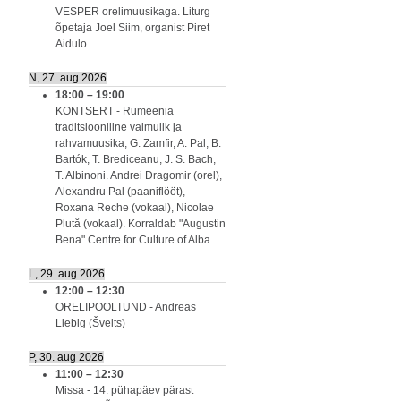
VESPER orelimuusikaga. Liturg
õpetaja Joel Siim, organist Piret
Aidulo
N, 27. aug 2026
18:00
–
19:00
KONTSERT - Rumeenia
traditsiooniline vaimulik ja
rahvamuusika, G. Zamfir, A. Pal, B.
Bartók, T. Brediceanu, J. S. Bach,
T. Albinoni. Andrei Dragomir (orel),
Alexandru Pal (paaniflööt),
Roxana Reche (vokaal), Nicolae
Plută (vokaal). Korraldab "Augustin
Bena" Centre for Culture of Alba
L, 29. aug 2026
12:00
–
12:30
ORELIPOOLTUND - Andreas
Liebig (Šveits)
P, 30. aug 2026
11:00
–
12:30
Missa - 14. pühapäev pärast