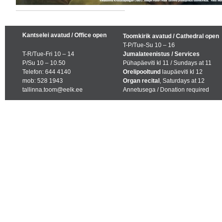
Kantselei avatud / Office open
Toomkirik avatud / Cathedral open
T-P/Tue-Su 10 – 16
T-R/Tue-Fri 10 – 14
Jumalateenistus / Services
P/Su 10 – 10.50
Pühapäeviti kl 11 / Sundays at 11
Telefon: 644 4140
Orelipooltund
laupäeviti kl 12
mob: 528 1943
Organ recital
, Saturdays at 12
tallinna.toom@eelk.ee
Annetusega / Donation required